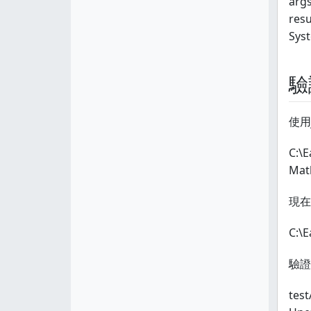
args
resu
Syst
驗
使用
C:\
Math
現在
C:\
驗證
test