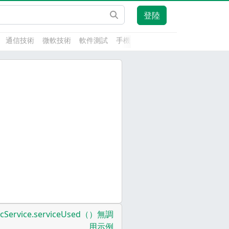
登陸
通信技術
微軟技術
軟件測試
手機開發
前端技術
人工智能
lcService.serviceUsed（）無調
用示例