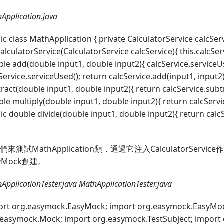
Application.java
ic class MathApplication { private CalculatorService calcServ
alculatorService(CalculatorService calcService){ this.calcServ
le add(double input1, double input2){ calcService.serviceU
Service.serviceUsed(); return calcService.add(input1, input2)
ract(double input1, double input2){ return calcService.subtr
le multiply(double input1, double input2){ return calcServic
ic double divide(double input1, double input2){ return calcS
們來測試MathApplication類，通過它注入CalculatorServi
syMock創建。
ApplicationTester.java
MathApplicationTester.java
ort org.easymock.EasyMock; import org.easymock.EasyMo
easymock.Mock; import org.easymock.TestSubject; import o