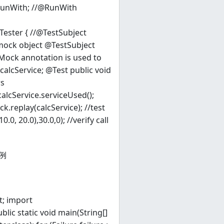
r.RunWith; //@RunWith
ester { //@TestSubject
//mock object @TestSubject
Mock annotation is used to
calcService; @Test public void
rs
alcService.serviceUsed();
.replay(calcService); //test
, 20.0),30.0,0); //verify call
用例
t; import
ublic static void main(String[]