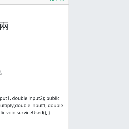
用兩
能。
put1, double input2); public
ultiply(double input1, double
ic void serviceUsed(); }