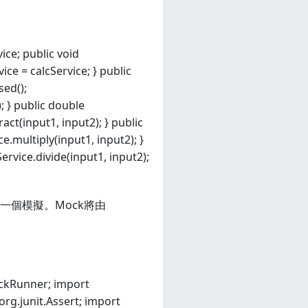
ice; public void
ice = calcService; } public
sed();
; } public double
act(input1, input2); } public
e.multiply(input1, input2); }
ervice.divide(input1, input2);
ce作一個模擬。Mock將由
ckRunner; import
rg.junit.Assert; import