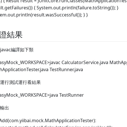
) { Result result = JUnitCore.runClasses(MathApplicationTester
lt.getFailures()) { System.out.println(failure.toString()); }
em.out.println(result.wasSuccessful()); } }
證結果
javac編譯如下類
EasyMock_WORKSPACE>javac CalculatorService.java MathAppl
ApplicationTester.java TestRunner.java
運行測試運行看結果
EasyMock_WORKSPACE>java TestRunner
輸出
Add(com.yiibai.mock.MathApplicationTester):