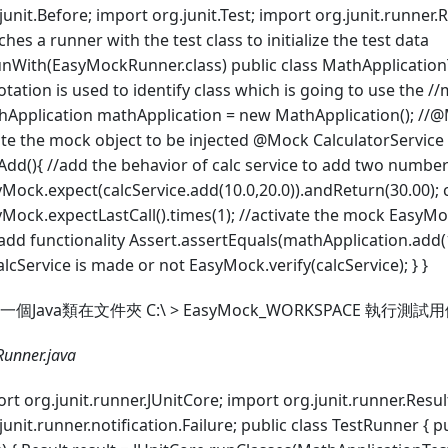
junit.Before; import org.junit.Test; import org.junit.runne
ches a runner with the test class to initialize the test data
With(EasyMockRunner.class) public class MathApplicationT
tation is used to identify class which is going to use the 
Application mathApplication = new MathApplication(); //@
te the mock object to be injected @Mock CalculatorService 
Add(){ //add the behavior of calc service to add two numbe
Mock.expect(calcService.add(10.0,20.0)).andReturn(30.00); c
Mock.expectLastCall().times(1); //activate the mock EasyMock
add functionality Assert.assertEquals(mathApplication.add(10.0
alcService is made or not EasyMock.verify(calcService); } }
一個Java類在文件夾 C:\ > EasyMock_WORKSPACE 執行測試
Runner.java
rt org.junit.runner.JUnitCore; import org.junit.runner.Resul
junit.runner.notification.Failure; public class TestRunner { p