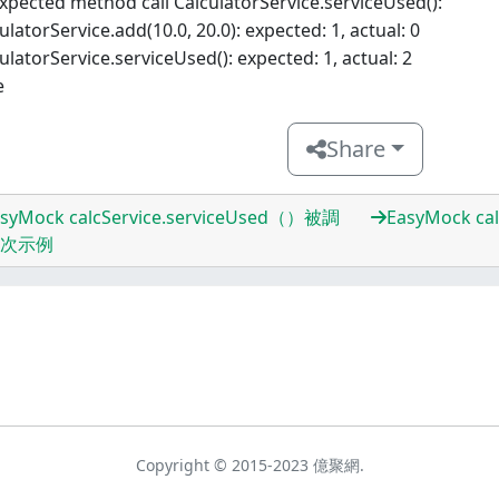
pected method call CalculatorService.serviceUsed():
ulatorService.add(10.0, 20.0): expected: 1, actual: 0
ulatorService.serviceUsed(): expected: 1, actual: 2
e
Share
syMock calcService.serviceUsed（）被調
EasyMock ca
次示例
Copyright © 2015-2023 億聚網.