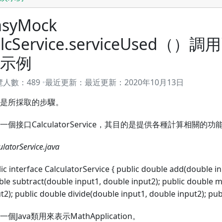
asyMock
alcService.serviceUsed（）調
示例
覽人數：
489
最近更新：
最近更新：
2020年10月13日
是所採取的步驟。
一個接口CalculatorService，其目的是提供各種計算相關的功
ulatorService.java
ic interface CalculatorService { public double add(double in
le subtract(double input1, double input2); public double m
t2); public double divide(double input1, double input2); publ
一個Java類用來表示MathApplication。