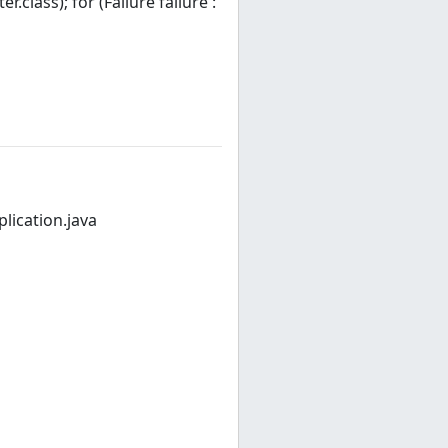
.class); for (Failure failure :
ication.java