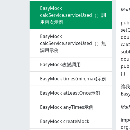
EasyMock
Math
calcService.serviceUsed（）調
用兩次示例
publ
setC
EasyMock
doub
calcService.serviceUsed（）無
calc
調用示例
subt
doub
EasyMock改變調用
publ
} }
EasyMock times(min,max)示例
讓我
EasyMock atLeastOnce示例
Ea
Math
EasyMock anyTimes示例
imp
EasyMock createMock
org.