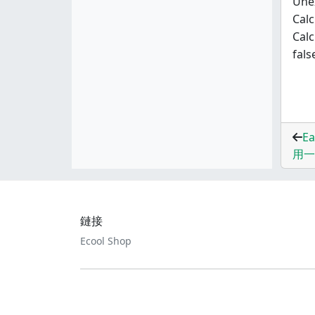
Unex
Calc
Calc
fals
Ea
用一
鏈接
Ecool Shop