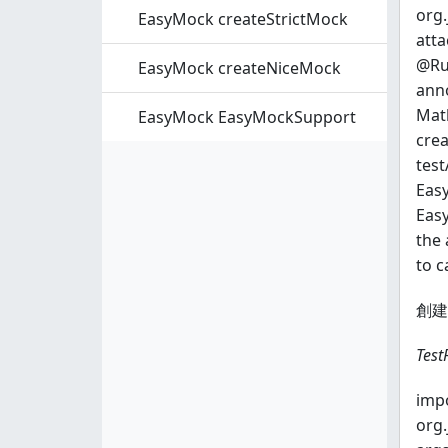
org.
EasyMock createStrictMock
atta
@Run
EasyMock createNiceMock
anno
Math
EasyMock EasyMockSupport
crea
test
Easy
Easy
the 
to c
創建
Test
impo
org.