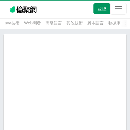
登陸
Java技術
Web開發
高級語言
其他技術
腳本語言
數據庫
大