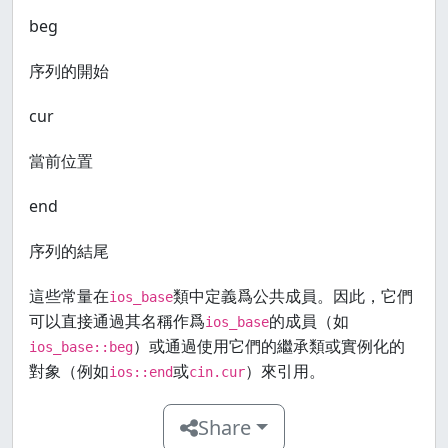
beg
序列的開始
cur
當前位置
end
序列的結尾
這些常量在
類中定義爲公共成員。因此，它們
ios_base
可以直接通過其名稱作爲
的成員（如
ios_base
）或通過使用它們的繼承類或實例化的
ios_base::beg
對象（例如
或
）來引用。
ios::end
cin.cur
Share