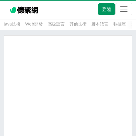
登陸
Java技術
Web開發
高級語言
其他技術
腳本語言
數據庫
大