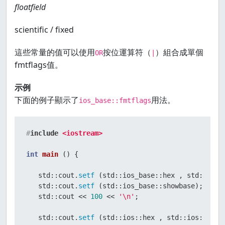
floatfield
scientific / fixed
這些常量的值可以使用
按位運算符（
）組合成單個
OR
|
fmtflags值。
示例
下面的例子顯示了
用法。
ios_base::fmtflags
#
include
<iostream>
int
main
()
{

   std::cout.
setf
 (std::ios_base::hex , std::ios_b
   std::cout.
setf
 (std::ios_base::showbase);

   std::cout << 
100
 << 
'\n'
;

   std::cout.
setf
 (std::ios::hex , std::ios::basef