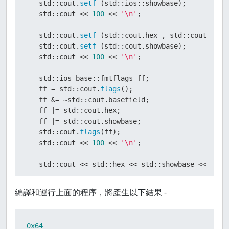
   std::cout.
setf
 (std::ios::showbase);

   std::cout << 
100
 << 
'\n'
;

   std::cout.
setf
 (std::cout.hex , std::cout.basef
   std::cout.
setf
 (std::cout.showbase);

   std::cout << 
100
 << 
'\n'
;

   std::ios_base::fmtflags ff;

   ff = std::cout.
flags
();

   ff &= ~std::cout.basefield;   

   ff |= std::cout.hex;          

   ff |= std::cout.showbase;     

   std::cout.
flags
(ff);

   std::cout << 
100
 << 
'\n'
;

   std::cout << std::hex << std::showbase << 
100
 
return
0
;

編譯和運行上面的程序，將產生以下結果 -
}
0x64