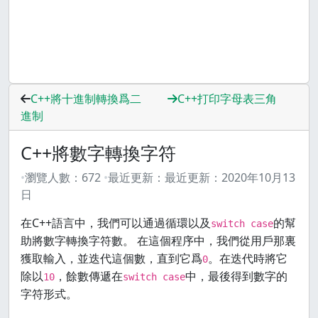
C++將十進制轉換爲二
C++打印字母表三角
進制
C++將數字轉換字符
瀏覽人數：
672
最近更新：
最近更新：
2020年10月13
日
在C++語言中，我們可以通過循環以及
的幫
switch case
助將數字轉換字符數。 在這個程序中，我們從用戶那裏
獲取輸入，並迭代這個數，直到它爲
。在迭代時將它
0
除以
，餘數傳遞在
中，最後得到數字的
10
switch case
字符形式。