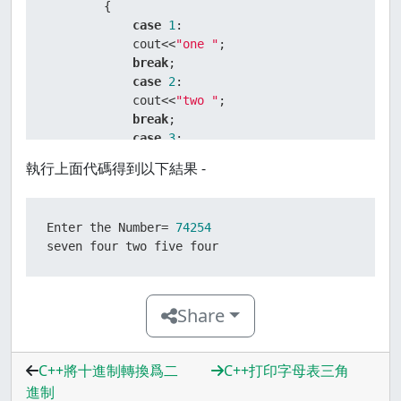
        {    

case
1
:    

            cout<<
"one "
;    

break
;    

case
2
:    

            cout<<
"two "
;    

break
;    

case
3
:    

            cout<<
"three "
;  

執行上面代碼得到以下結果 -
break
;    

case
4
:    

            cout<<
"four "
;  

Enter the Number= 
74254
break
;    

seven four two five four
case
5
:    

            cout<<
"five "
;  

break
;    

case
6
:    

Share
            cout<<
"six "
;   

break
;    

case
7
:  

C++將十進制轉換爲二
C++打印字母表三角
            cout<<
"seven "
;  

進制