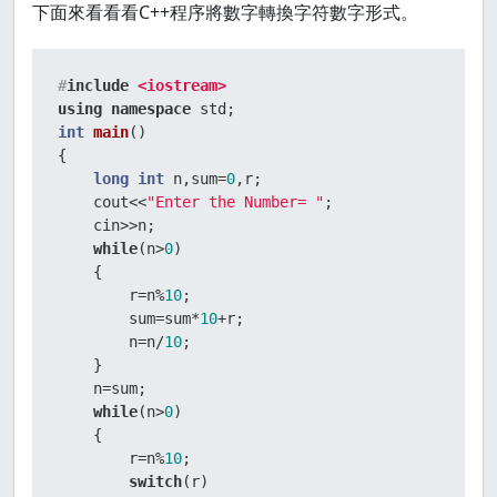
下面來看看看C++程序將數字轉換字符數字形式。
#
include
<iostream>
using
namespace
int
main
()
{  

long
int
 n,sum=
0
,r;    

    cout<<
"Enter the Number= "
;    

    cin>>n;    

while
(n>
0
)    

    {    

        r=n%
10
;    

        sum=sum*
10
+r;    

        n=n/
10
;    

    }    

    n=sum;    

while
(n>
0
)    

    {    

        r=n%
10
;    

switch
(r)    
