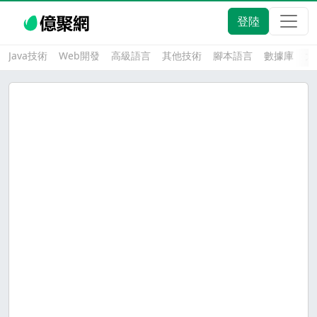
登陸
Java技術
Web開發
高級語言
其他技術
腳本語言
數據庫
大