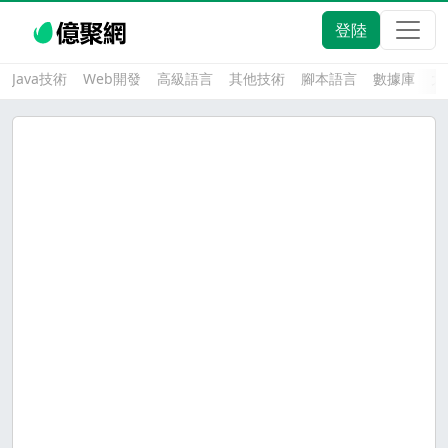
登陸
Java技術
Web開發
高級語言
其他技術
腳本語言
數據庫
大