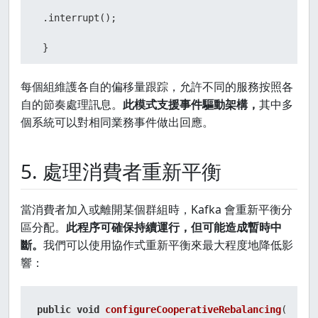
 .interrupt();

 }

 }

每個組維護各自的偏移量跟踪，允許不同的服務按照各
自的節奏處理訊息。
此模式支援事件驅動架構，
其中多
個系統可以對相同業務事件做出回應。
private
void
startConsumerGroup
(String groupId, 
5. 處理消費者重新平衡
Properties
props
=
new
Properties
();

 props.put(
"bootstrap.servers"
, bootstrapServers);
當消費者加入或離開某個群組時，Kafka 會重新平衡分
區分配。
此程序可確保持續運行，但可能造成暫時中
// other properties
斷。
我們可以使用協作式重新平衡來最大程度地降低影
new
Thread
(() -> {

響：
try
 (KafkaConsumer<String, String> consumer = 
ne
public
void
configureCooperativeRebalancing
()
 {

 consumer.subscribe(Arrays.asList(
"orders"
));
