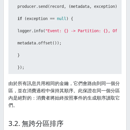
 producer.send(record, (metadata, exception) -> {

if
 (exception == 
null
) {

 logger.info(
"Event: {} -> Partition: {}, Offset:
 metadata.offset());

 }

 });

// small delay to demonstrate sequential process
由於所有訊息共用相同的金鑰，它們會路由到同一個分
區，並在消費過程中保持其順序。此保證在同一個分區
 Thread.sleep(
100
);

內是絕對的：消費者將始終按照事件的生成順序讀取它
 }

們。
 producer.flush();

3.2. 無跨分區排序
 }