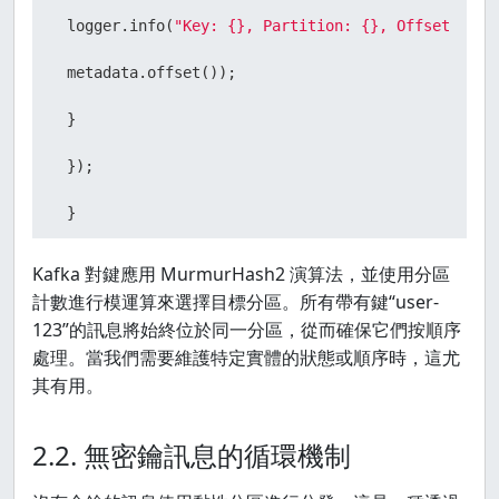
 logger.info(
"Key: {}, Partition: {}, Offset: {}"
 metadata.offset());

 }

 });

 }

 producer.flush();

Kafka 對鍵應用 MurmurHash2 演算法，並使用分區
計數進行模運算來選擇目標分區。所有帶有鍵“user-
 }
123”的訊息將始終位於同一分區，從而確保它們按順序
處理。當我們需要維護特定實體的狀態或順序時，這尤
其有用。
2.2. 無密鑰訊息的循環機制