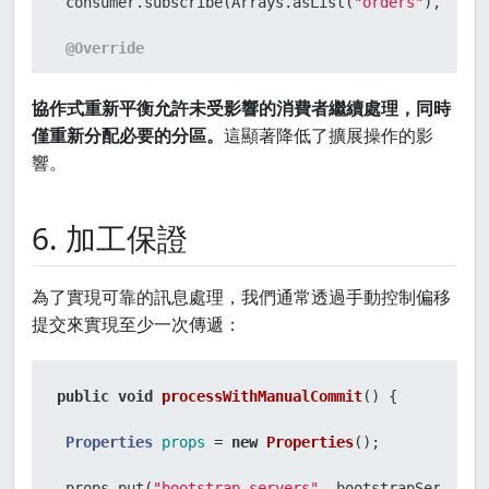
 consumer.subscribe(Arrays.asList(
"orders"
), 
new
 }
@Override
public
void
onPartitionsRevoked
(Collection parti
協作式重新平衡允許未受影響的消費者繼續處理，同時
僅重新分配必要的分區。
這顯著降低了擴展操作的影
 logger.info(
"Revoked partitions: {}"
, partitions)
響。
// complete processing of current records
6. 加工保證
 }

為了實現可靠的訊息處理，我們通常透過手動控制偏移
提交來實現至少一次傳遞：
@Override
public
void
onPartitionsAssigned
(Collection part
public
void
processWithManualCommit
()
 {

 logger.info(
"Assigned partitions: {}"
, partitions
Properties
props
=
new
Properties
();

// initialize any partition-specific state
 props.put(
"bootstrap.servers"
, bootstrapServers);