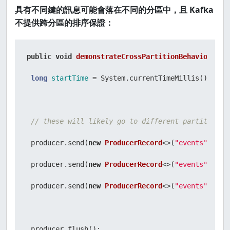
具有不同鍵的訊息可能會落在不同的分區中，且 Kafka
不提供跨分區的排序保證：
public
void
demonstrateCrossPartitionBehavior
()
 {

long
startTime
=
 System.currentTimeMillis();

// these will likely go to different partitions
 producer.send(
new
ProducerRecord
<>(
"events"
, 
"ke
 producer.send(
new
ProducerRecord
<>(
"events"
, 
"ke
 producer.send(
new
ProducerRecord
<>(
"events"
, 
"ke
 producer.flush();
