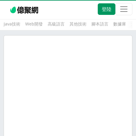
登陸
Java技術
Web開發
高級語言
其他技術
腳本語言
數據庫
大