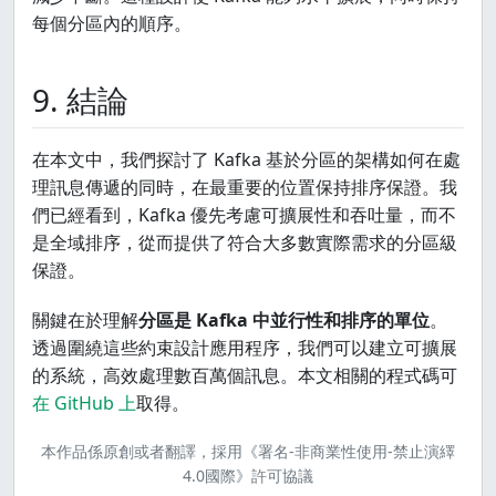
每個分區內的順序。
 }

 }

9. 結論
在本文中，我們探討了 Kafka 基於分區的架構如何在處
if
 (!records.isEmpty()) {

理訊息傳遞的同時，在最重要的位置保持排序保證。我
們已經看到，Kafka 優先考慮可擴展性和吞吐量，而不
 consumer.commitSync();

是全域排序，從而提供了符合大多數實際需求的分區級
 logger.info(
"Committed {} records"
, records.count
保證。
 }

關鍵在於理解
分區是 Kafka 中並行性和排序的單位
。
透過圍繞這些約束設計應用程序，我們可以建立可擴展
 }

的系統，高效處理數百萬個訊息。本文相關的程式碼可
在 GitHub 上
取得。
 consumer.close();

本作品係原創或者翻譯，
採用《署名-非商業性使用-禁止演繹
4.0國際》許可協議
 }