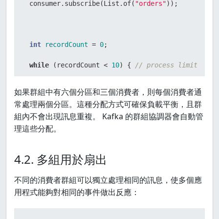
 consumer.subscribe(List.of(
"orders"
));

int
recordCount
=
0
;

while
 (recordCount < 
10
) { 
// process limited re
 ConsumerRecords<String, String> records = consum
如果群組中有六個分區和三個消費者，則每個消費者通
常處理兩個分區。這種分配方式可確保負載平衡，且群
組內不會出現訊息重複。 Kafka 的群組協調器會自動管
for
 (ConsumerRecord<String, String> record : reco
理這些分配。
 logger.info(
"Consumer: {}, Partition: {}, Offset
4.2. 多組用於扇出
 .getName(), record.partition(), record.offset(), 
不同的消費者群組可以獨立處理相同的訊息，使多個應
 recordCount++;

用程式能夠對相同的事件做出反應：
 }
