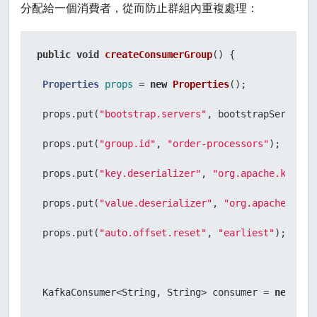
分配給一個消費者，從而防止群組內重複處理：
public
void
createConsumerGroup
()
 {

Properties
props
=
new
Properties
();

 props.put(
"bootstrap.servers"
, bootstrapServers);
 props.put(
"group.id"
, 
"order-processors"
);

 props.put(
"key.deserializer"
, 
"org.apache.kafka.
 props.put(
"value.deserializer"
, 
"org.apache.kafk
 props.put(
"auto.offset.reset"
, 
"earliest"
);

 KafkaConsumer<String, String> consumer = 
new
Kaf