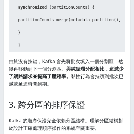
synchronized
 (partitionCounts) {

 partitionCounts.merge(metadata.partition(), 
1
, I
 }

 }

 });

由於沒有按鍵，Kafka 會先將批次填入一個分割區，然
後再移動到下一個分割區。
與純循環分配相比，這減少
 }

了網路請求並提高了壓縮率。
黏性行為會持續到批次已
 producer.flush();

滿或延遲時間到期。
 logger.info(
"Distribution across partitions: {}"
3. 跨分區的排序保證
return
 partitionCounts;

Kafka 的順序保證完全依賴分區結構。理解分區結構對
 }
於設計正確處理順序操作的系統至關重要。