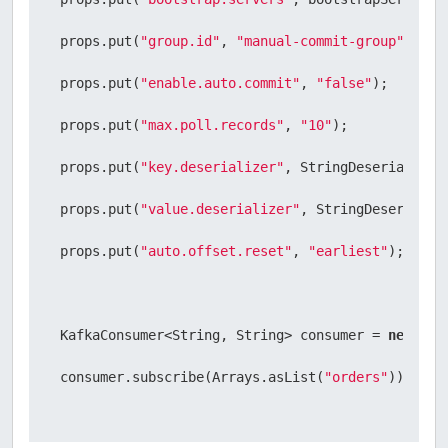
 }

 props.put(
"group.id"
, 
"manual-commit-group"
);

 });

 props.put(
"enable.auto.commit"
, 
"false"
);

 props.put(
"max.poll.records"
, 
"10"
);

// process a few records to demonstrate
 props.put(
"key.deserializer"
, StringDeserializer.
int
recordCount
=
0
;

 props.put(
"value.deserializer"
, StringDeserializ
while
 (recordCount < 
5
) {

 props.put(
"auto.offset.reset"
, 
"earliest"
);

 ConsumerRecords<String, String> records = consum
 recordCount += records.count();

 KafkaConsumer<String, String> consumer = 
new
Kaf
 }

 consumer.subscribe(Arrays.asList(
"orders"
));

 consumer.close();
