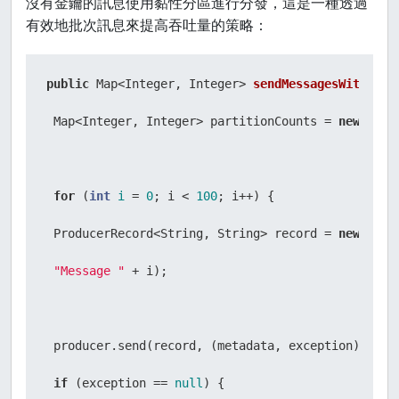
沒有金鑰的訊息使用黏性分區進行分發，這是一種透過
有效地批次訊息來提高吞吐量的策略：
public
 Map<Integer, Integer> 
sendMessagesWithoutK
 Map<Integer, Integer> partitionCounts = 
new
Hash
for
 (
int
i
=
0
; i < 
100
; i++) {

 ProducerRecord<String, String> record = 
new
Prod
"Message "
 + i);

 producer.send(record, (metadata, exception) -> {

if
 (exception == 
null
) {
