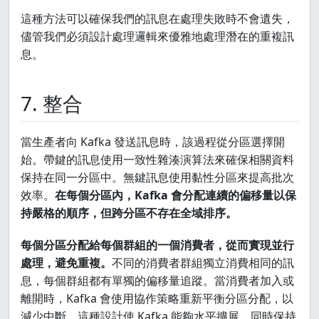
int
totalProcessed
=
0
;

這種方法可以確保我們的訊息在處理失敗時不會遺失，
 }
儘管我們必須設計處理邏輯來優雅地處理潛在的重複訊
while
 (totalProcessed < 
10
) {

息。
 ConsumerRecords<String, String> records = consum
7. 整合
for
 (ConsumerRecord<String, String> record : reco
當生產者向 Kafka 發送訊息時，該過程從分區選擇開
始。帶鍵的訊息使用一致性雜湊演算法來確保相關資料
try
 {

保持在同一分區中。無鍵訊息使用黏性分區來提高批次
 processOrder(record);

效率。
在每個分區內，Kafka 會分配連續的偏移量以保
持嚴格的順序，但跨分區不存在全域排序。
 totalProcessed++;

每個分區分配給每個群組的一個消費者，從而實現並行
 } 
catch
 (Exception e) {

處理，避免重複。
不同的消費者群組獨立消費相同的訊
息，每個群組都有單獨的偏移量追蹤。當消費者加入或
 logger.error(
"Processing failed for offset: {}"
,
離開時，Kafka 會使用協作策略重新平衡分區分配，以
break
;

減少中斷。這種設計使 Kafka 能夠水平擴展，同時保持