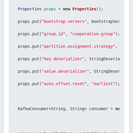
Properties
props
=
new
Properties
();

 props.put(
"bootstrap.servers"
, bootstrapServers);
int
recordCount
=
0
;

 props.put(
"group.id"
, 
"cooperative-group"
);

while
 (recordCount < 
5
) {

 props.put(
"partition.assignment.strategy"
, 
"org.
 ConsumerRecords<String, String> records = consum
 props.put(
"key.deserializer"
, StringDeserializer.
 recordCount += processRecordsForGroup(groupId, re
 props.put(
"value.deserializer"
, StringDeserializ
 }

 props.put(
"auto.offset.reset"
, 
"earliest"
);

 } 
finally
 {

 latch.countDown();

 KafkaConsumer<String, String> consumer = 
new
Kaf
 }

 }).start();
