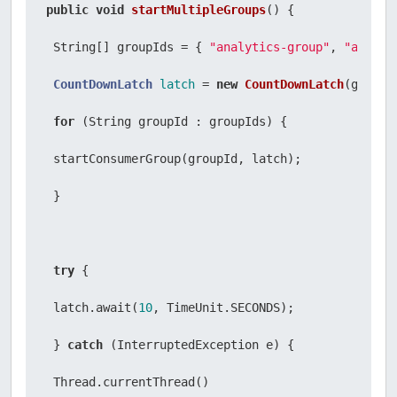
public
void
startMultipleGroups
()
 {

 consumer.commitSync();

 String[] groupIds = { 
"analytics-group"
, 
"audit-
 }

CountDownLatch
latch
=
new
CountDownLatch
(groupI
 consumer.close();

for
 (String groupId : groupIds) {

 }
 startConsumerGroup(groupId, latch);

 }

try
 {

 latch.await(
10
, TimeUnit.SECONDS);

 } 
catch
 (InterruptedException e) {

 Thread.currentThread()
