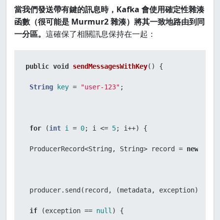
當我們發送帶有鍵的訊息時，Kafka 會使用確定性雜湊
函數（很可能是 Murmur2 雜湊）將其一致地路由到同
一分區。
這確保了相關訊息保持在一起：
public
void
sendMessagesWithKey
()
 {

String
key
=
"user-123"
;

for
 (
int
i
=
0
; i <= 
5
; i++) {

 ProducerRecord<String, String> record = 
new
Prod
 producer.send(record, (metadata, exception) -> {

if
 (exception == 
null
) {
