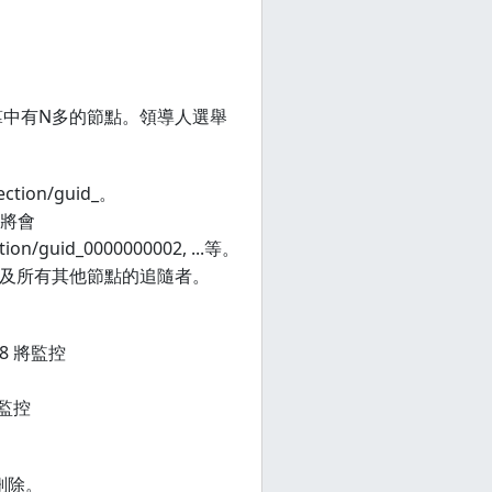
集羣中有N多的節點。領導人選舉
ion/guid_。
 將會
ction/guid_0000000002, ...等。
以及所有其他節點的追隨者。
008 將監控
將監控
被刪除。