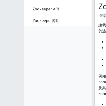
Z
Zookeeper API
瀏
Zookeeper應用
讓我
的過
例如，
zno
及其該
zno