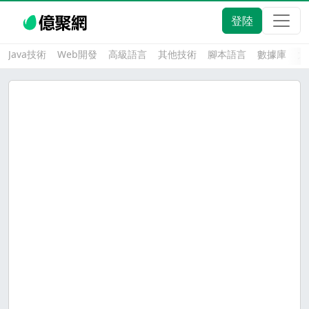
登陸
Java技術
Web開發
高級語言
其他技術
腳本語言
數據庫
大