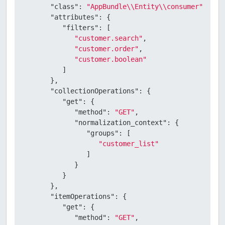
"class":
"AppBundle\\Entity\\consumer"
,

"attributes":
 {

"filters":
 [

"customer.search"
,

"customer.order"
,

"customer.boolean"
         ]

      },

"collectionOperations":
 {

"get":
 {

"method":
"GET"
,

"normalization_context":
 {

"groups":
 [

"customer_list"
               ]

            }

         }

      },

"itemOperations":
 {

"get":
 {

"method":
"GET"
,
