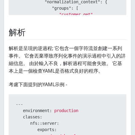
"normalization_context":
 {

"groups":
 [

"customer_get"
               ]

            }

解析
         }

      }

   }

解析是呈現的逆過程; 它包含一個字符流並創建一系列
}
事件。 它會丟棄導致序列化事件的演示過程中引入的詳
細信息。 由於輸入不良，解析過程可能會失敗。 它基
本上是一個檢查YAML是否格式良好的程序。
考慮下面提到的YAML示例 -
---
environment:
production
classes:
nfs::server:
exports: