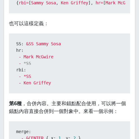
{
rbi=
[
Sammy
Sosa
, 
Ken
Griffey
], 
hr=
[
Mark
McGwire
,
也可以這樣定義：
SS:
&SS
Sammy
Sosa
hr:
-
Mark
McGwire
-
*SS
rbi:
-
*SS
-
Ken
Griffey
第6種
，合併內容。主要和錨點配合使用，可以將一個
錨點內容直接合併到一個對象中。來看一個示例：
merge:
-
&CENTER
 { 
x:
1
, 
y:
2
 }
