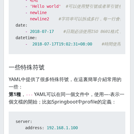
-
哈哈
-
'Hello world'
#可以使用雙引號或者單引號包裹特
-
newline
newline2
#字符串可以拆成多行，每一行會被轉化
date:
-
2018-07-17
#日期必須使用ISO 8601格式，即yyyy
datetime:
-
2018-07-17T19:02:31+08:00
#時間使用ISO
一些特殊符號
YAML中提供了很多特殊符號，在這裏簡單介紹常用的
一些：
第1種
，
YAML可以在同一個文件中，使用—-表示一
---
個文檔的開始；比如Springboot中profile的定義：
server:
address:
192.168
.1
.100