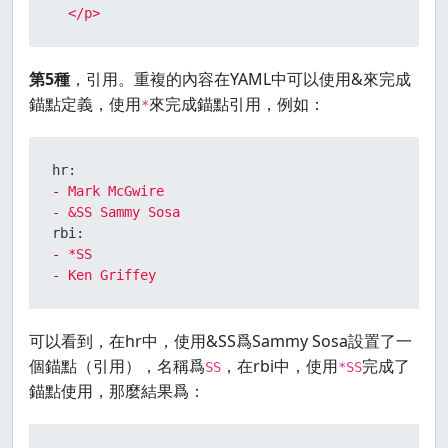
  </p>
第5種
，引用。重複的內容在YAML中可以使用&來完成
錨點定義，使用
來完成錨點引用，例如：
*
hr:
-
Mark
McGwire
-
&SS
Sammy
Sosa
rbi:
-
*SS
-
Ken
Griffey
可以看到，在hr中，使用&SS爲Sammy Sosa設置了一
個錨點（引用），名稱爲
，在rbi中，使用
完成了
SS
*SS
錨點使用，那麼結果爲：