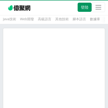
登陸
Java技術
Web開發
高級語言
其他技術
腳本語言
數據庫
大