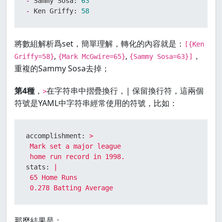
-
Sammy Sosa:
63
-
Ken Griffy:
58
將數組解析爲set，簡單理解，轉化的內容就是：
[{Ken
,
,
，
Griffy=58}
{Mark McGwire=65}
{Sammy Sosa=63}]
重複的Sammy Sosa去掉；
第4種
，
在字符串中摺疊換行，| 保留換行符，這兩個
>
符號是YAML中字符串經常使用的符號，比如：
accomplishment:
>

 Mark set a major league

stats:
|

 65 Home Runs

 0.278 Batting Average
那麼結果是：