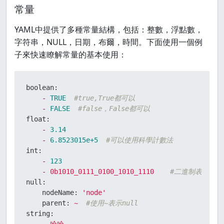
常量
YAML中提供了多種常量結構，包括：整數，浮點數，
字符串，NULL，日期，布爾，時間。下面使用一個例
子來快速瞭解常量的基本使用：
boolean:
-
TRUE
#true,True都可以
-
FALSE
#false，False都可以
float:
-
3.14
-
6.8523015e+5
#可以使用科學計數法
int:
-
123
-
0b1010_0111_0100_1010_1110
#二進制表示
null:
nodeName:
'node'
parent:
~
#使用~表示null
string: