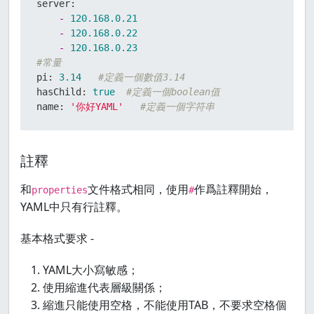
server:
-
120.168
.0
.21
-
120.168
.0
.22
-
120.168
.0
.23
#常量
pi:
3.14
#定義一個數值3.14
hasChild:
true
#定義一個boolean值
name:
'你好YAML'
#定義一個字符串
註釋
和
文件格式相同，使用
作爲註釋開始，
properties
#
YAML中只有行註釋。
基本格式要求 -
YAML大小寫敏感；
使用縮進代表層級關係；
縮進只能使用空格，不能使用TAB，不要求空格個