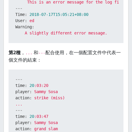
This
is
an
error
message
for
the
log
file
---
Time:
2018-07-17T15:05:21+08:00
User:
ed
Warning:
A
slightly
different
error
message.
第2種
，
和
配合使用，在一個配置文件中代表一
...
---
個文件的結束：
---
time:
20
:03:20
player:
Sammy
Sosa
action:
strike
(miss)
...
---
time:
20
:03:47
player:
Sammy
Sosa
action:
grand
slam