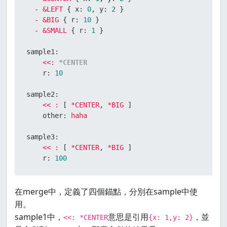
-
&LEFT
 { 
x:
0
, 
y:
2
 }

-
&BIG
 { 
r:
10
 }

-
&SMALL
 { 
r:
1
 }

sample1:
<<:
*CENTER
r:
10
sample2:
<<
:
 [ 
*CENTER
, 
*BIG
 ]

other:
haha
sample3:
<<
:
 [ 
*CENTER
, 
*BIG
 ]

r:
100
在merge中，定義了四個錨點，分別在sample中使
用。
sample1中，
意思是引用
，並
<<: *CENTER
{x: 1,y: 2}