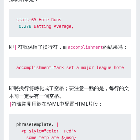
stats=65
Home
Runs
0.278
Batting
Average,
即
符號保留了換行符，而
的結果爲：
|
accomplishment
accomplishment=Mark
set
a
major
league
home
run
r
即將換行符轉化成了空格；要注意一點的是，每行的文
本前一定要有一個空格。
符號常見用於在YAML中配置HTML片段：
|
phraseTemplate:
|

  <p style="color: red">

    some template ${msg}
