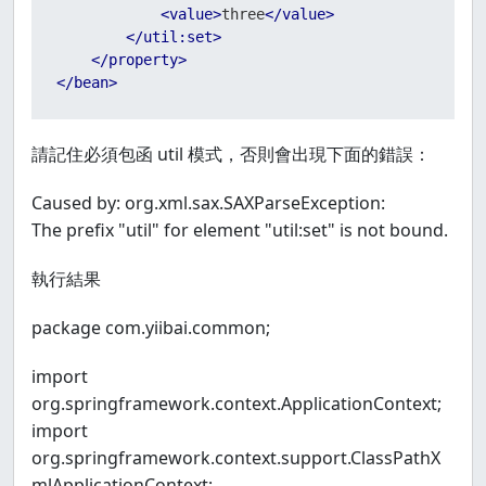
<
value
>
three
</
value
>
</
util:set
>
</
property
>
</
bean
>
請記住必須包函 util 模式，否則會出現下面的錯誤：
Caused by: org.xml.sax.SAXParseException:
The prefix "util" for element "util:set" is not bound.
執行結果
package com.yiibai.common;
import
org.springframework.context.ApplicationContext;
import
org.springframework.context.support.ClassPathX
mlApplicationContext;