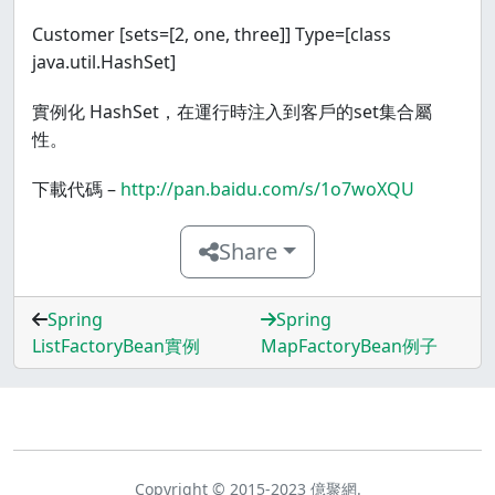
Customer [sets=[2, one, three]] Type=[class
java.util.HashSet]
實例化 HashSet，在運行時注入到客戶的set集合屬
性。
下載代碼 –
http://pan.baidu.com/s/1o7woXQU
Share
Spring
Spring
ListFactoryBean實例
MapFactoryBean例子
Copyright © 2015-2023 億聚網.