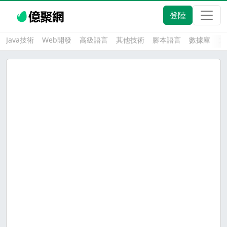
登陸
Java技術
Web開發
高級語言
其他技術
腳本語言
數據庫
大