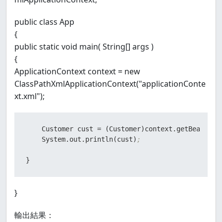
public class App
{
public static void main( String[] args )
{
ApplicationContext context = new
ClassPathXmlApplicationContext("applicationConte
xt.xml");
    Customer cust 
=
 (Customer)context.getBean(
"Cu
    System.out.println(cust)
;
}
}
輸出結果：