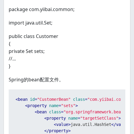
package com.yiibai.common;
import java.util.Set;
public class Customer
{
private Set sets;
//...
}
Spring的bean配置文件。
<
bean
id
=
"CustomerBean"
class
=
"com.yiibai.common.
<
property
name
=
"sets"
>
<
bean
class
=
"org.springframework.beans.fa
<
property
name
=
"targetSetClass"
>
<
value
>
java.util.HashSet
</
value
>
</
property
>