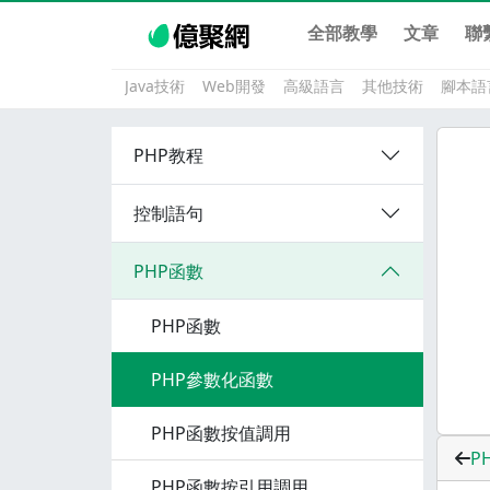
全部教學
文章
聯
Java技術
Web開發
高級語言
其他技術
腳本語
PHP教程
控制語句
PHP函數
PHP函數
PHP參數化函數
PHP函數按值調用
P
PHP函數按引用調用