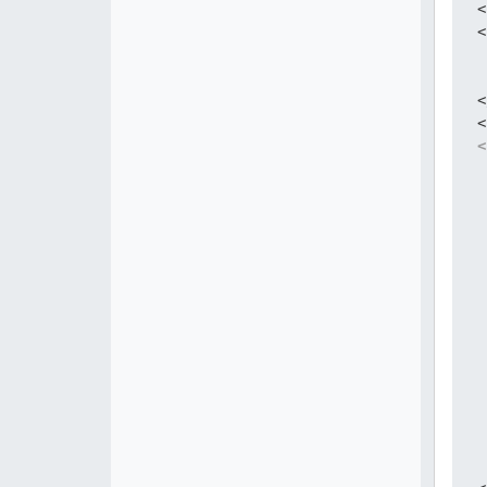
<
<
 
<
<
 
 