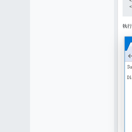
<
<
執行