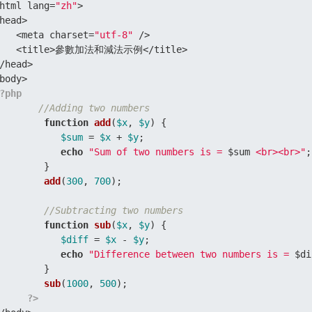
html lang=
"zh"
>

head>

   <meta charset=
"utf-8"
 />

    <title>參數加法和減法示例</title>  

/head>  

?php
//Adding two numbers  
function
add
(
$x
, 
$y
) 
{  

$sum
 = 
$x
 + 
$y
;  

echo
"Sum of two numbers is = 
$sum
 <br><br>"
;
        }   

add
(
300
, 
700
);  

//Subtracting two numbers  
function
sub
(
$x
, 
$y
) 
{  

$diff
 = 
$x
 - 
$y
;  

echo
"Difference between two numbers is = 
$di
        }   

sub
(
1000
, 
500
);  

?>