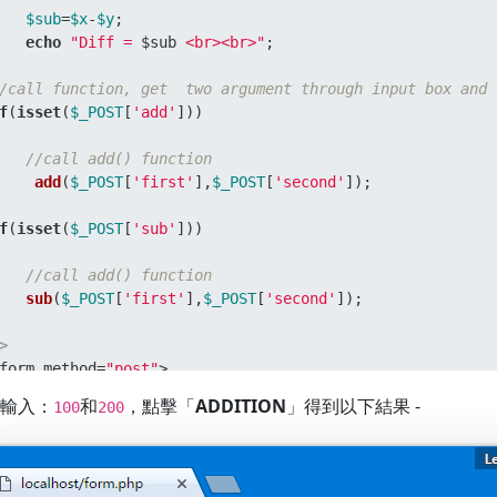
$sub
=
$x
-
$y
;  

echo
"Diff = 
$sub
 <br><br>"
;  

/call function, get  two argument through input box and 
f
(
isset
(
$_POST
[
'add'
]))  

  

//call add() function  
add
(
$_POST
[
'first'
],
$_POST
[
'second'
]);  

f
(
isset
(
$_POST
[
'sub'
]))  

  

//call add() function  
sub
(
$_POST
[
'first'
],
$_POST
[
'second'
]);  

>
form method=
"post"
>  

nter first number: <input type=
"number"
 name=
"first"
/><b
輸入：
和
，點擊「
ADDITION
」得到以下結果 -
100
200
nter second number: <input type=
"number"
 name=
"second"
/>
input type=
"submit"
 name=
"add"
 value=
"ADDITION"
/>  

input type=
"submit"
 name=
"sub"
 value=
"SUBTRACTION"
/>  

/form>