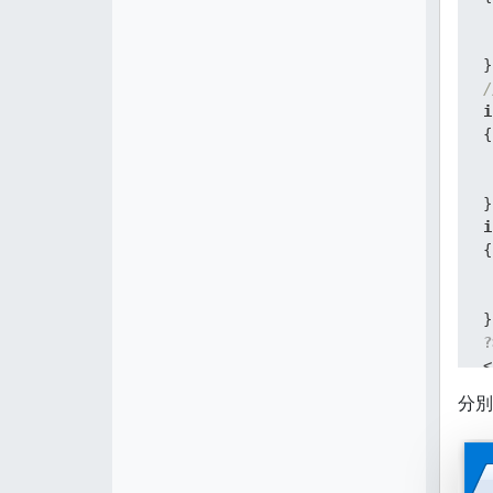
/
i
{
i
{
?
<
E
分別
E
<
<
<