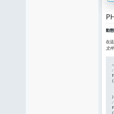
P
動態
在這
文件：
<
/
f
{
/
f
{