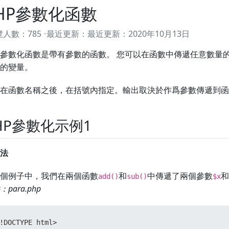
HP參數化函數
覽人數：
785
最近更新：
最近更新：
2020年10月13日
P參數化函數是帶有參數的函數。 您可以在函數中傳遞任意數量
的變量。
在函數名稱之後，在括號內指定。輸出取決於作爲參數傳遞到函
HP參數化示例1
法
個例子中，我們在兩個函數
和
中傳遞了兩個參數
和
add()
sub()
$x
para.php
!DOCTYPE html>
