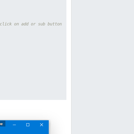
click on add or sub button  
r><br>  

<br><br>  
