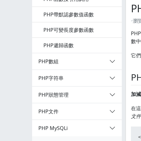
P
PHP帶默認參數值函數
瀏
PHP可變長度參數函數
PH
數中
PHP遞歸函數
它們
PHP數組
P
PHP字符串
加減
PHP狀態管理
在這
PHP文件
文件：
PHP MySQLi
<