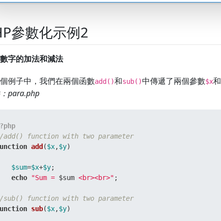
HP參數化示例2
數字的加法和減法
個例子中，我們在兩個函數
和
中傳遞了兩個參數
和
add()
sub()
$x
para.php
?php
/add() function with two parameter  
unction
add
(
$x
,
$y
  

$sum
=
$x
+
$y
;  

echo
"Sum = 
$sum
 <br><br>"
;  

/sub() function with two parameter  
unction
sub
(
$x
,
$y
  
