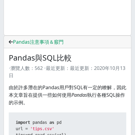
Pandas注意事項＆竅門
Pandas與SQL比較
瀏覽人數：
562
最近更新：
最近更新：
2020年10月13
日
由於許多潛在的Pandas用戶對SQL有一定的瞭解，因此
本文章旨在提供一些如何使用
Pandas
執行各種SQL操作
的示例。
import
 pandas 
as
 pd

url = 
'tips.csv'