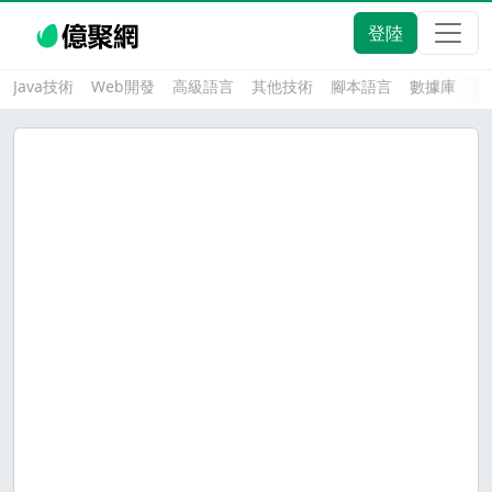
登陸
Java技術
Web開發
高級語言
其他技術
腳本語言
數據庫
大