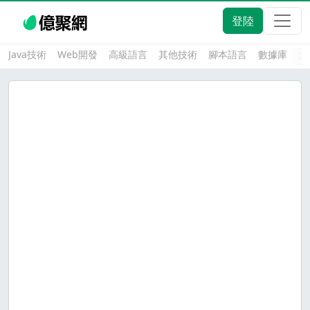
登陸
Java技術
Web開發
高級語言
其他技術
腳本語言
數據庫
大