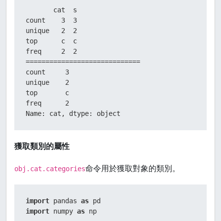
       cat  s

count    3  3

unique   2  2

top      c  c

freq     2  2

=============================

count     3

unique    2

top       c

freq      2

Name: cat, dtype: object
獲取類別的屬性
命令用於獲取對象的類別。
obj.cat.categories
import
 pandas 
as
import
 numpy 
as
 np
