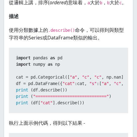
從邏輯上講，排序(
ordered
)意味着，
大於
，
大於
。
a
b
b
c
描述
使用分類數據上的
命令，可以得到與類型
.describe()
字符串的Series或DataFrame類似的輸出。
import
 pandas 
as
import
 numpy 
as
 np

cat = pd.Categorical([
"a"
, 
"c"
, 
"c"
, np.nan], cat
df = pd.DataFrame({
"cat"
:cat, 
"s"
:[
"a"
, 
"c"
, 
"c"
print
print
 (
"============================="
print
 (df[
"cat"
].describe())
執行上面示例代碼，得到以下結果 -