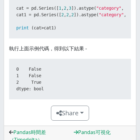
cat = pd.Series([
1
,
2
,
3
]).astype(
"category"
, categ
cat1 = pd.Series([
2
,
2
,
2
]).astype(
"category"
, cate
print
 (cat>cat1)
執行上面示例代碼，得到以下結果 -
0    False

1    False

2     True

dtype: bool
Share
Pandas時間差
Pandas可視化
（Timedelta）