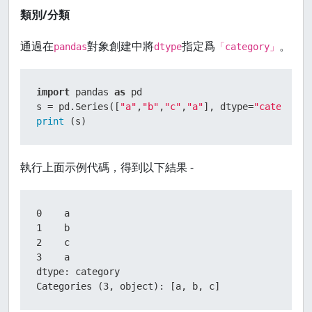
類別/分類
通過在
對象創建中將
指定爲
。
pandas
dtype
「category」
import
 pandas 
as
 pd

s = pd.Series([
"a"
,
"b"
,
"c"
,
"a"
], dtype=
"category"
print
 (s)
執行上面示例代碼，得到以下結果 -
0    a

1    b

2    c

3    a

dtype: category

Categories (3, object): [a, b, c]