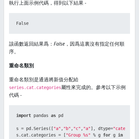
執行上面示例代碼，得到以下結果 -
False
該函數返回結果爲：
False
，因爲這裏沒有指定任何順
序。
重命名類別
重命名類別是通過將新值分配給
屬性來完成的。參考以下示例
series.cat.categories
代碼 -
import
 pandas 
as
 pd

s = pd.Series([
"a"
,
"b"
,
"c"
,
"a"
], dtype=
"category"
)
s.cat.categories = [
"Group %s"
 % g 
for
 g 
in
 s.cat