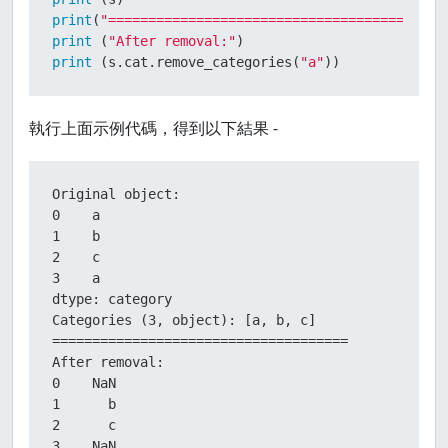
print
(
"====================================="
print
 (
"After removal:"
print
 (s.cat.remove_categories(
"a"
))
執行上面示例代碼，得到以下結果 -
Original object:

0    a

1    b

2    c

3    a

dtype: category

Categories (3, object): [a, b, c]

=====================================

After removal:

0    NaN

1      b

2      c

3    NaN
