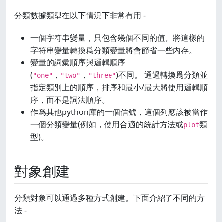
分類數據類型在以下情況下非常有用 -
一個字符串變量，只包含幾個不同的值。將這樣的
字符串變量轉換爲分類變量將會節省一些內存。
變量的詞彙順序與邏輯順序
(
，
，
)不同。 通過轉換爲分類並
"one"
"two"
"three"
指定類別上的順序，排序和最小/最大將使用邏輯順
序，而不是詞法順序。
作爲其他python庫的一個信號，這個列應該被當作
一個分類變量(例如，使用合適的統計方法或
類
plot
型)。
對象創建
分類對象可以通過多種方式創建。下面介紹了不同的方
法 -