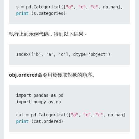
s = pd.Categorical([
"a"
, 
"c"
, 
"c"
, np.nan], categ
print
 (s.categories)
執行上面示例代碼，得到以下結果 -
Index(['b', 'a', 'c'], dtype='object')
obj.ordered
命令用於獲取對象的順序。
import
 pandas 
as
import
 numpy 
as
 np

cat = pd.Categorical([
"a"
, 
"c"
, 
"c"
, np.nan], cat
print
 (cat.ordered)