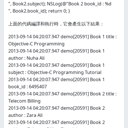
", Book2.subject); NSLog(@"Book 2 book_id : %d
", Book2.book_id); return 0; }
上面的代碼編譯和執行時，它會產生以下結果：
2013-09-14 04:20:07.947 demo[20591] Book 1 title :
Objective-C Programming
2013-09-14 04:20:07.947 demo[20591] Book 1
author : Nuha Ali
2013-09-14 04:20:07.947 demo[20591] Book 1
subject : Objective-C Programming Tutorial
2013-09-14 04:20:07.947 demo[20591] Book 1
book_id : 6495407
2013-09-14 04:20:07.947 demo[20591] Book 2 title :
Telecom Billing
2013-09-14 04:20:07.947 demo[20591] Book 2
author : Zara Ali
2013-09-14 04:20:07.947 demo[20591] Book 2