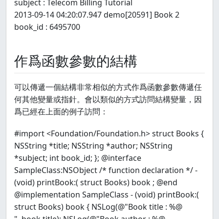
subject : Telecom Billing Tutorial
2013-09-14 04:20:07.947 demo[20591] Book 2
book_id : 6495700
作爲函數參數的結構
可以傳遞一個結構非常相似的方式作爲函數參數傳遞任
何其他變量或指針。會以類似的方式訪問結構變量，因
爲已經在上面的例子訪問：
#import <Foundation/Foundation.h> struct Books {
NSString *title; NSString *author; NSString
*subject; int book_id; }; @interface
SampleClass:NSObject /* function declaration */ -
(void) printBook:( struct Books) book ; @end
@implementation SampleClass - (void) printBook:(
struct Books) book { NSLog(@"Book title : %@