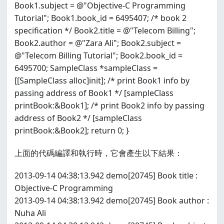
Book1.subject = @"Objective-C Programming
Tutorial"; Book1.book_id = 6495407; /* book 2
specification */ Book2.title = @"Telecom Billing";
Book2.author = @"Zara Ali"; Book2.subject =
@"Telecom Billing Tutorial"; Book2.book_id =
6495700; SampleClass *sampleClass =
[[SampleClass alloc]init]; /* print Book1 info by
passing address of Book1 */ [sampleClass
printBook:&Book1]; /* print Book2 info by passing
address of Book2 */ [sampleClass
printBook:&Book2]; return 0; }
上面的代碼編譯和執行時，它會產生以下結果：
2013-09-14 04:38:13.942 demo[20745] Book title :
Objective-C Programming
2013-09-14 04:38:13.942 demo[20745] Book author :
Nuha Ali