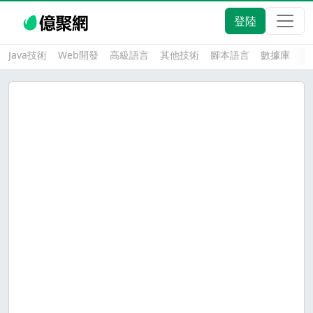
登陸
Java技術
Web開發
高級語言
其他技術
腳本語言
數據庫
大