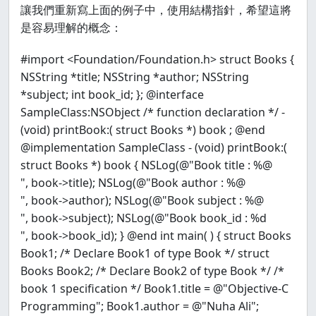
讓我們重新寫上面的例子中，使用結構指針，希望這將
是容易理解的概念：
#import <Foundation/Foundation.h> struct Books {
NSString *title; NSString *author; NSString
*subject; int book_id; }; @interface
SampleClass:NSObject /* function declaration */ -
(void) printBook:( struct Books *) book ; @end
@implementation SampleClass - (void) printBook:(
struct Books *) book { NSLog(@"Book title : %@
", book->title); NSLog(@"Book author : %@
", book->author); NSLog(@"Book subject : %@
", book->subject); NSLog(@"Book book_id : %d
", book->book_id); } @end int main( ) { struct Books
Book1; /* Declare Book1 of type Book */ struct
Books Book2; /* Declare Book2 of type Book */ /*
book 1 specification */ Book1.title = @"Objective-C
Programming"; Book1.author = @"Nuha Ali";