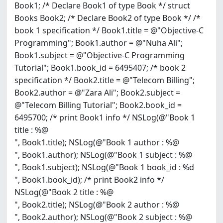
Book1; /* Declare Book1 of type Book */ struct
Books Book2; /* Declare Book2 of type Book */ /*
book 1 specification */ Book1.title = @"Objective-C
Programming"; Book1.author = @"Nuha Ali";
Book1.subject = @"Objective-C Programming
Tutorial"; Book1.book_id = 6495407; /* book 2
specification */ Book2.title = @"Telecom Billing";
Book2.author = @"Zara Ali"; Book2.subject =
@"Telecom Billing Tutorial"; Book2.book_id =
6495700; /* print Book1 info */ NSLog(@"Book 1
title : %@
", Book1.title); NSLog(@"Book 1 author : %@
", Book1.author); NSLog(@"Book 1 subject : %@
", Book1.subject); NSLog(@"Book 1 book_id : %d
", Book1.book_id); /* print Book2 info */
NSLog(@"Book 2 title : %@
", Book2.title); NSLog(@"Book 2 author : %@
", Book2.author); NSLog(@"Book 2 subject : %@