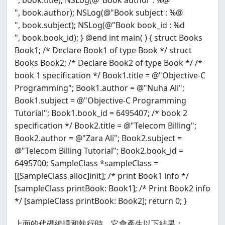
", book.title); NSLog(@"Book author : %@
", book.author); NSLog(@"Book subject : %@
", book.subject); NSLog(@"Book book_id : %d
", book.book_id); } @end int main( ) { struct Books
Book1; /* Declare Book1 of type Book */ struct
Books Book2; /* Declare Book2 of type Book */ /*
book 1 specification */ Book1.title = @"Objective-C
Programming"; Book1.author = @"Nuha Ali";
Book1.subject = @"Objective-C Programming
Tutorial"; Book1.book_id = 6495407; /* book 2
specification */ Book2.title = @"Telecom Billing";
Book2.author = @"Zara Ali"; Book2.subject =
@"Telecom Billing Tutorial"; Book2.book_id =
6495700; SampleClass *sampleClass =
[[SampleClass alloc]init]; /* print Book1 info */
[sampleClass printBook: Book1]; /* Print Book2 info
*/ [sampleClass printBook: Book2]; return 0; }
上面的代碼編譯和執行時，它會產生以下結果：