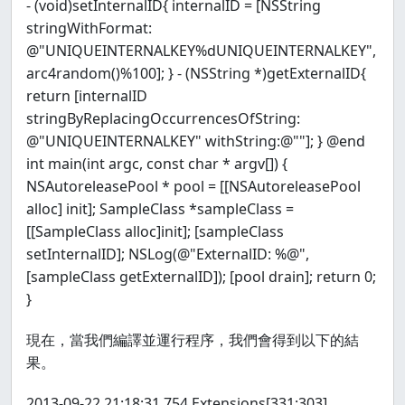
- (void)setInternalID{ internalID = [NSString
stringWithFormat:
@"UNIQUEINTERNALKEY%dUNIQUEINTERNALKEY",
arc4random()%100]; } - (NSString *)getExternalID{
return [internalID
stringByReplacingOccurrencesOfString:
@"UNIQUEINTERNALKEY" withString:@""]; } @end
int main(int argc, const char * argv[]) {
NSAutoreleasePool * pool = [[NSAutoreleasePool
alloc] init]; SampleClass *sampleClass =
[[SampleClass alloc]init]; [sampleClass
setInternalID]; NSLog(@"ExternalID: %@",
[sampleClass getExternalID]); [pool drain]; return 0;
}
現在，當我們編譯並運行程序，我們會得到以下的結
果。
2013-09-22 21:18:31.754 Extensions[331:303]