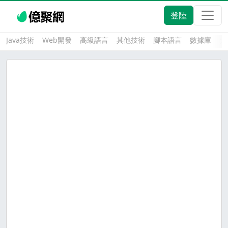
登陸
Java技術
Web開發
高級語言
其他技術
腳本語言
數據庫
大