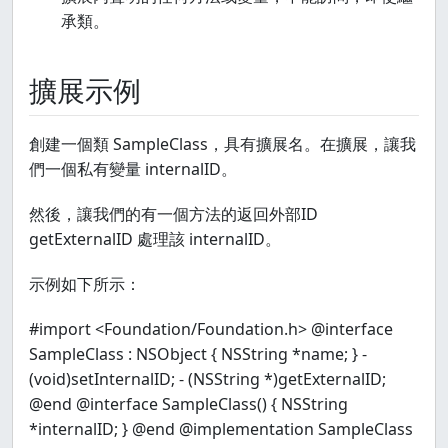
承類。
擴展示例
創建一個類 SampleClass，具有擴展名。在擴展，讓我
們一個私有變量 internalID。
然後，讓我們的有一個方法的返回外部ID
getExternalID 處理該 internalID。
示例如下所示：
#import <Foundation/Foundation.h> @interface
SampleClass : NSObject { NSString *name; } -
(void)setInternalID; - (NSString *)getExternalID;
@end @interface SampleClass() { NSString
*internalID; } @end @implementation SampleClass