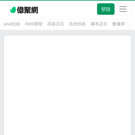
登陸
Java技術
Web開發
高級語言
其他技術
腳本語言
數據庫
大