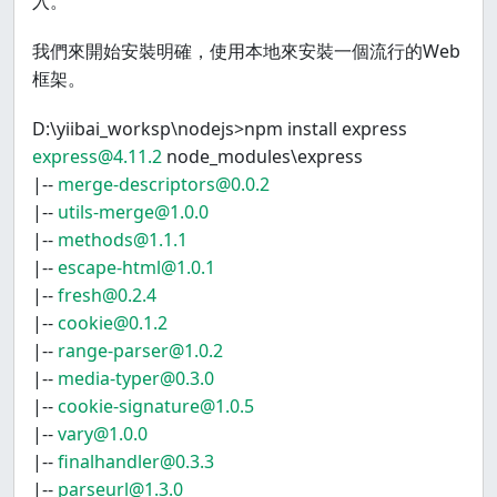
入。
我們來開始安裝明確，使用本地來安裝一個流行的Web
框架。
D:\yiibai_worksp\nodejs>npm install express
express@4.11.2
node_modules\express
|--
merge-descriptors@0.0.2
|--
utils-merge@1.0.0
|--
methods@1.1.1
|--
escape-html@1.0.1
|--
fresh@0.2.4
|--
cookie@0.1.2
|--
range-parser@1.0.2
|--
media-typer@0.3.0
|--
cookie-signature@1.0.5
|--
vary@1.0.0
|--
finalhandler@0.3.3
|--
parseurl@1.3.0