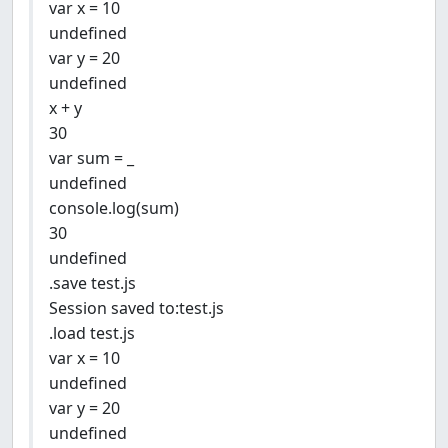
var x = 10
undefined
var y = 20
undefined
x + y
30
var sum = _
undefined
console.log(sum)
30
undefined
.save test.js
Session saved to:test.js
.load test.js
var x = 10
undefined
var y = 20
undefined