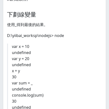
下劃線變量
使用_得到最後的結果。
D:\yiibai_worksp\nodejs> node
var x = 10
undefined
var y = 20
undefined
x + y
30
var sum = _
undefined
console.log(sum)
30
undefined