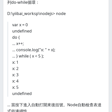
列do-while循環：
D:\yiibai_worksp\nodejs> node
var x = 0
undefined
do {
... x++;
... console.log("x: " + x);
... } while ( x < 5 );
x: 1
x: 2
x: 3
x: 4
x: 5
undefined
... 當按下進入自動打開來後括號。Node自動檢查表達
式的連續性。