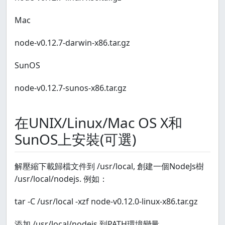
Mac
node-v0.12.7-darwin-x86.tar.gz
SunOS
node-v0.12.7-sunos-x86.tar.gz
在UNIX/Linux/Mac OS X和
SunOS上安裝(可選)
解壓縮下載歸檔文件到 /usr/local, 創建一個NodeJs樹
/usr/local/nodejs. 例如：
tar -C /usr/local -xzf node-v0.12.0-linux-x86.tar.gz
添加 /usr/local/nodejs 到PATH環境變量。