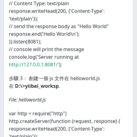
// Content Type: text/plain
response.writeHead(200, {'Content-Type':
'text/plain'});
// send the response body as "Hello World"
response.end('Hello World\n');
}).listen(8081);
// console will print the message
console.log('Server running at
http://127.0.0.1:8081/'
);
步驟 3： 創建一個 js 文件在 helloworld.js
在
D:\>yiibai_worksp
.
File: helloworld.js
var http = require("http")
http.createServer(function (request, response) {
response.writeHead(200, {'Content-Type':
'text/plain'});