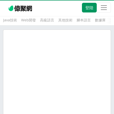
登陸
Java技術
Web開發
高級語言
其他技術
腳本語言
數據庫
大