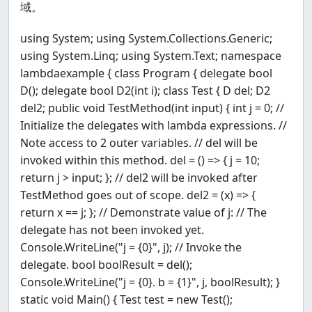
域。
using System; using System.Collections.Generic;
using System.Linq; using System.Text; namespace
lambdaexample { class Program { delegate bool
D(); delegate bool D2(int i); class Test { D del; D2
del2; public void TestMethod(int input) { int j = 0; //
Initialize the delegates with lambda expressions. //
Note access to 2 outer variables. // del will be
invoked within this method. del = () => { j = 10;
return j > input; }; // del2 will be invoked after
TestMethod goes out of scope. del2 = (x) => {
return x == j; }; // Demonstrate value of j: // The
delegate has not been invoked yet.
Console.WriteLine("j = {0}", j); // Invoke the
delegate. bool boolResult = del();
Console.WriteLine("j = {0}. b = {1}", j, boolResult); }
static void Main() { Test test = new Test();