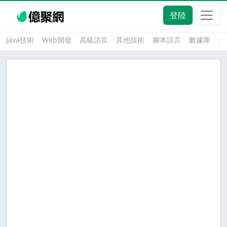
登陸
Java技術
Web開發
高級語言
其他技術
腳本語言
數據庫
大