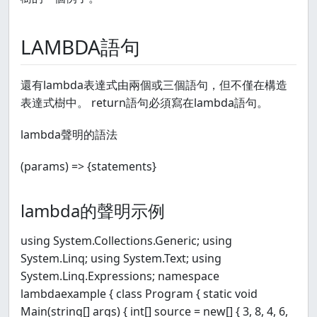
LAMBDA語句
還有lambda表達式由兩個或三個語句，但不僅在構造
表達式樹中。 return語句必須寫在lambda語句。
lambda聲明的語法
(params) => {statements}
lambda的聲明示例
using System.Collections.Generic; using
System.Linq; using System.Text; using
System.Linq.Expressions; namespace
lambdaexample { class Program { static void
Main(string[] args) { int[] source = new[] { 3, 8, 4, 6,