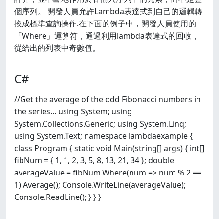
個序列。 開發人員允許Lambda表達式到自己的邏輯轉
換成標準查詢操作.在下面的例子中，開發人員使用的
「Where」運算符，通過利用lambda表達式的回收，
從給出的列表中奇數值。
C#
//Get the average of the odd Fibonacci numbers in
the series... using System; using
System.Collections.Generic; using System.Linq;
using System.Text; namespace lambdaexample {
class Program { static void Main(string[] args) { int[]
fibNum = { 1, 1, 2, 3, 5, 8, 13, 21, 34 }; double
averageValue = fibNum.Where(num => num % 2 ==
1).Average(); Console.WriteLine(averageValue);
Console.ReadLine(); } } }