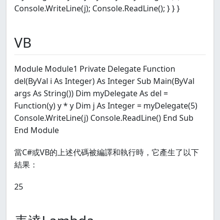
Console.WriteLine(j); Console.ReadLine(); } } }
VB
Module Module1 Private Delegate Function
del(ByVal i As Integer) As Integer Sub Main(ByVal
args As String()) Dim myDelegate As del =
Function(y) y * y Dim j As Integer = myDelegate(5)
Console.WriteLine(j) Console.ReadLine() End Sub
End Module
當C#或VB的上述代碼被編譯和執行時，它產生了以下
結果：
25