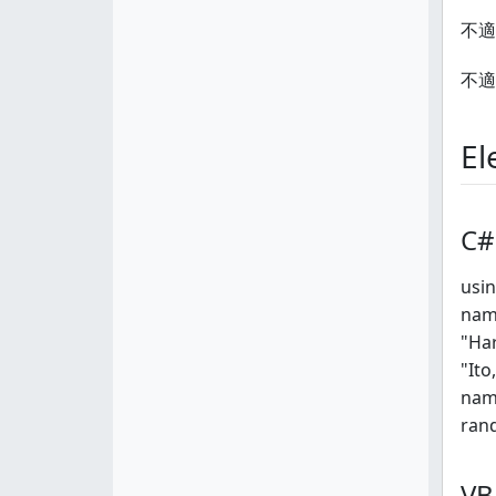
不適
不適
E
C#
usin
name
"Ha
"It
nam
rand
VB