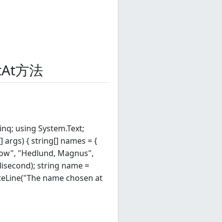
ntAt方法
inq; using System.Text;
 args) { string[] names = {
low", "Hedlund, Magnus",
isecond); string name =
teLine("The name chosen at