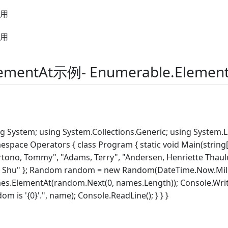
用
用
lementAt示例- Enumerable.Eleme
g System; using System.Collections.Generic; using System.L
space Operators { class Program { static void Main(string[]
rtono, Tommy", "Adams, Terry", "Andersen, Henriette Thau
o, Shu" }; Random random = new Random(DateTime.Now.Mill
es.ElementAt(random.Next(0, names.Length)); Console.Wri
om is '{0}'.", name); Console.ReadLine(); } } }