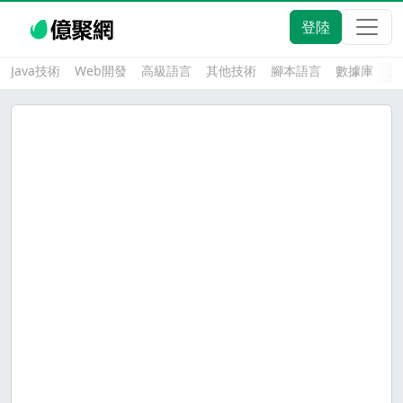
登陸
Java技術
Web開發
高級語言
其他技術
腳本語言
數據庫
大