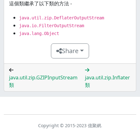
這個類繼承了以下類的方法 -
java.util.zip.DeflaterOutputStream
java.io.FilterOutputStream
java.lang.Object
Share
java.util.zip.GZIPInputStream
java.util.zip.Inflater
類
類
Copyright © 2015-2023 億聚網.