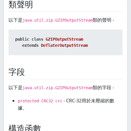
類聲明
以下是
類的聲明 -
java.util.zip.GZIPOutputStream
public
class
GZIPOutputStream
extends
DeflaterOutputStream
字段
以下是
類的字段 -
java.util.zip.GZIPOutputStream
- CRC-32用於未壓縮的數
protected CRC32 crc
據。
構造函數