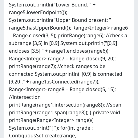
System.out.println("Lower Bound: " +
range5.lowerEndpoint());
System.out.println("Upper Bound present: " +
range5.hasUpperBound()); Range<Integer> range6
= Range.closed(3, 5); printRange(range6); //check a
subrange [3,5] in [0,9] System.out.println("[0,9]
encloses [3,5]:" + range1.encloses(range6));
Range<Integer> range7 = Range.closed(9, 20);
printRange(range7); //check ranges to be
connected System.out.println("[0,9] is connected
[9,20]:" + range1.isConnected(range7));
Range<Integer> range8 = Range.closed(5, 15);
//intersection
printRange(range1.intersection(range8)); //span
printRange(range1.span(range8)); } private void
printRange(Range<Integer> range){
System.out.print("[ "); for(int grade :
ContiguousSet.create(range,