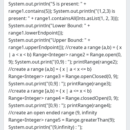
System.out.println("5 is present: " +
range1.contains(5)); System.out.println("(1,2,3) is
present: " + range1.containsAll(Ints.asList(1, 2, 3)));
System.out.println("Lower Bound: " +
range1.lowerEndpoint());
System.out.println("Upper Bound: " +
range1.upperEndpoint()); //create a range (a,b) = { x
| a < x < b} Range<Integer> range2 = Range.open(0,
9); System.out.print("(0,9) : "); printRange(range2);
//create a range (a,b] = { x | a < x <= b}
Range<Integer> range3 = Range.openClosed(0, 9);
System.out.print("(0,9] : "); printRange(range3);
//create a range [a,b) = { x | a <= x < b}
Range<Integer> range4 = Range.closedOpen(0, 9);
System.out.print("[0,9) : "); printRange(range4);
//create an open ended range (9, infinity
Range<Integer> range5 = Range.greaterThan(9);
System.out.println("(9,infinity) : ");