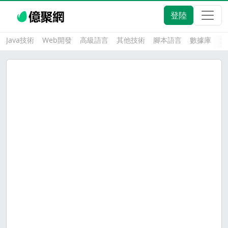
登陸
Java技術
Web開發
高級語言
其他技術
腳本語言
數據庫
大