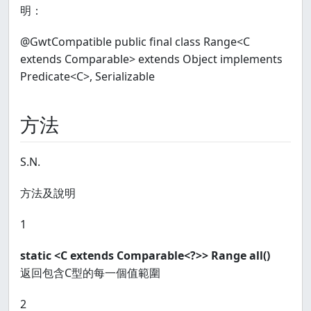
明：
@GwtCompatible public final class Range<C
extends Comparable> extends Object implements
Predicate<C>, Serializable
方法
S.N.
方法及說明
1
static <C extends Comparable<?>> Range
all()
返回包含C型的每一個值範圍
2