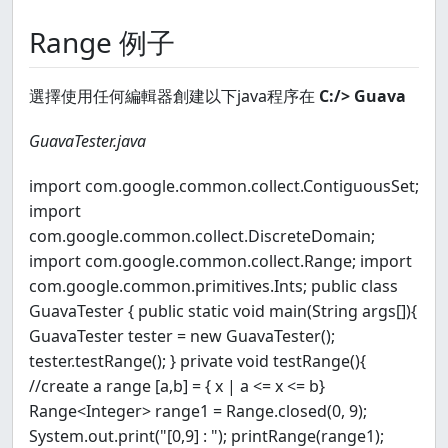
Range 例子
選擇使用任何編輯器創建以下java程序在
C:/> Guava
GuavaTester.java
import com.google.common.collect.ContiguousSet;
import
com.google.common.collect.DiscreteDomain;
import com.google.common.collect.Range; import
com.google.common.primitives.Ints; public class
GuavaTester { public static void main(String args[]){
GuavaTester tester = new GuavaTester();
tester.testRange(); } private void testRange(){
//create a range [a,b] = { x | a <= x <= b}
Range<Integer> range1 = Range.closed(0, 9);
System.out.print("[0,9] : "); printRange(range1);