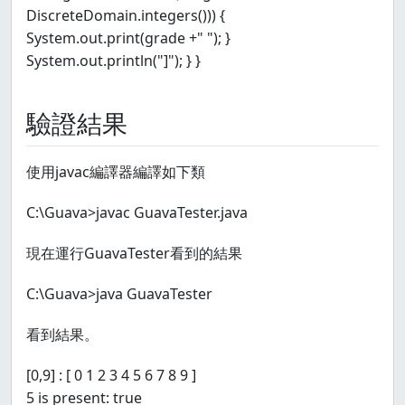
DiscreteDomain.integers())) {
System.out.print(grade +" "); }
System.out.println("]"); } }
驗證結果
使用javac編譯器編譯如下類
C:\Guava>javac GuavaTester.java
現在運行GuavaTester看到的結果
C:\Guava>java GuavaTester
看到結果。
[0,9] : [ 0 1 2 3 4 5 6 7 8 9 ]
5 is present: true