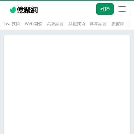
登陸
Java技術
Web開發
高級語言
其他技術
腳本語言
數據庫
大