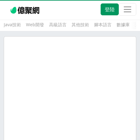
登陸
Java技術
Web開發
高級語言
其他技術
腳本語言
數據庫
大