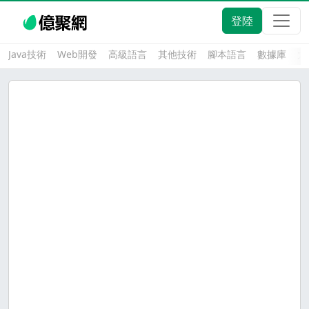
登陸
Java技術
Web開發
高級語言
其他技術
腳本語言
數據庫
大