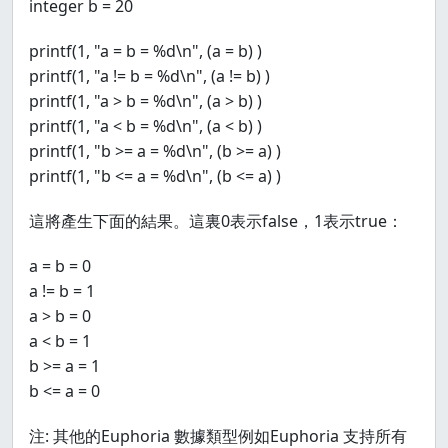
integer b = 20
printf(1, "a = b = %d\n", (a = b) )
printf(1, "a != b = %d\n", (a != b) )
printf(1, "a > b = %d\n", (a > b) )
printf(1, "a < b = %d\n", (a < b) )
printf(1, "b >= a = %d\n", (b >= a) )
printf(1, "b <= a = %d\n", (b <= a) )
這將產生下面的結果。這裏0表示false，1表示true：
a = b = 0
a != b = 1
a > b = 0
a < b = 1
b >= a = 1
b <= a = 0
注: 其他的Euphoria 數據類型例如Euphoria 支持所有