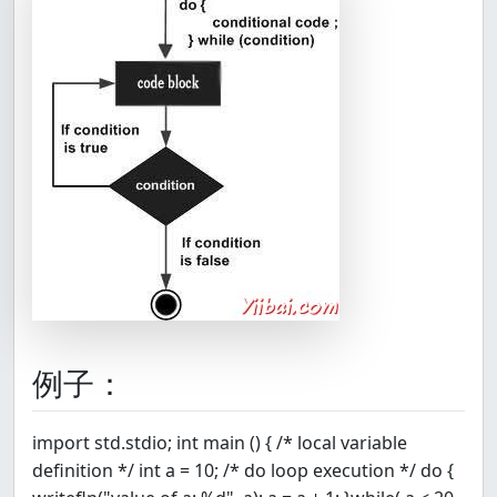
例子：
import std.stdio; int main () { /* local variable
definition */ int a = 10; /* do loop execution */ do {