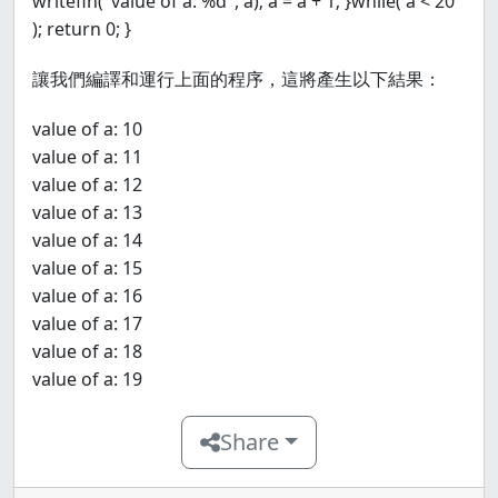
writefln("value of a: %d", a); a = a + 1; }while( a < 20
); return 0; }
讓我們編譯和運行上面的程序，這將產生以下結果：
value of a: 10
value of a: 11
value of a: 12
value of a: 13
value of a: 14
value of a: 15
value of a: 16
value of a: 17
value of a: 18
value of a: 19
Share