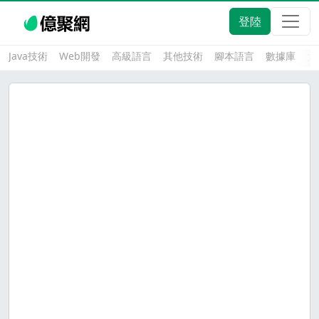
登陸
Java技術
Web開發
高級語言
其他技術
腳本語言
數據庫
大