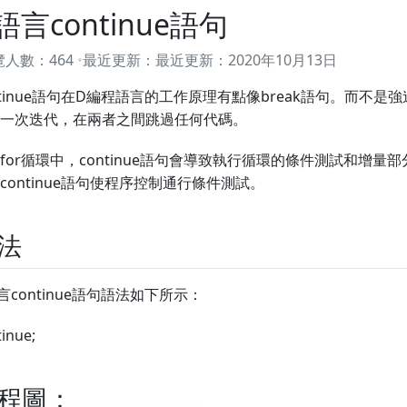
語言continue語句
覽人數：
464
最近更新：
最近更新：
2020年10月13日
ntinue語句在D編程語言的工作原理有點像break語句。而不
一次迭代，在兩者之間跳過任何代碼。
for循環中，continue語句會導致執行循環的條件測試和增量部分。對於
continue語句使程序控制通行條件測試。
法
言continue語句語法如下所示：
inue;
程圖：