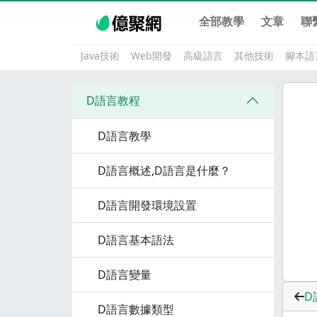
全部教學
文章
聯
Java技術
Web開發
高級語言
其他技術
腳本語
D語言教程
D語言教學
D語言概述,D語言是什麼？
D語言開發環境設置
D語言基本語法
D語言變量
D
D語言數據類型