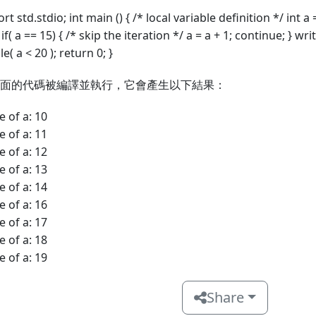
rt std.stdio; int main () { /* local variable definition */ int a
 if( a == 15) { /* skip the iteration */ a = a + 1; continue; } wri
le( a < 20 ); return 0; }
面的代碼被編譯並執行，它會產生以下結果：
e of a: 10
e of a: 11
e of a: 12
e of a: 13
e of a: 14
e of a: 16
e of a: 17
e of a: 18
e of a: 19
Share