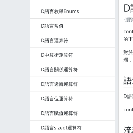
D
D語言枚舉Enums
瀏
D語言常值
co
的下
D語言運算符
對於
D中算術運算符
環，
D語言關係運算符
語
D語言邏輯運算符
D語
D語言位運算符
cont
D語言賦值運算符
D語言sizeof運算符
流