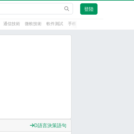
登陸
通信技術
微軟技術
軟件測試
手機開發
前端技術
人工智能
D語言決策語句