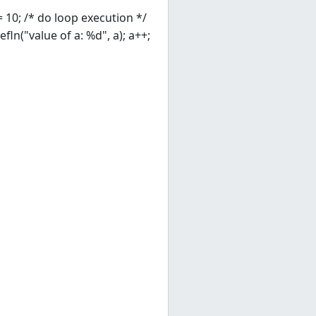
 = 10; /* do loop execution */
tefln("value of a: %d", a); a++;