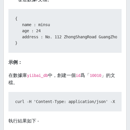
{  

   name : minsu  

   age : 24  

   address : No. 112 ZhongShangRoad GuangZhou

}
示例：
在數據庫
中，創建一個
爲「
」的文
yiibai_db
id
10010
檔。
curl -H 'Content-Type: application/json' -X PUT h
執行結果如下 -