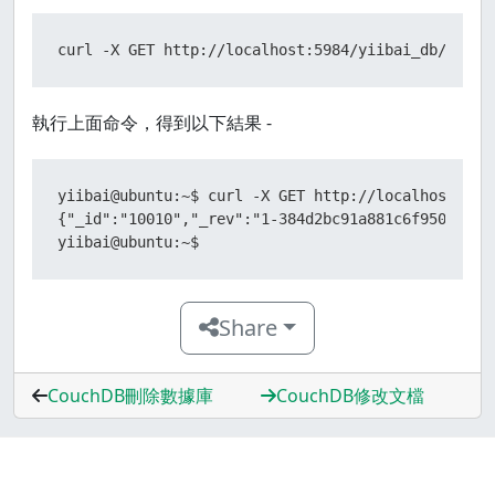
curl -X GET http://localhost:5984/yiibai_db/10010
執行上面命令，得到以下結果 -
yiibai@ubuntu:~$ curl -X GET http://localhost:5984
{"_id":"10010","_rev":"1-384d2bc91a881c6f9509b974
yiibai@ubuntu:~$
Share
CouchDB刪除數據庫
CouchDB修改文檔