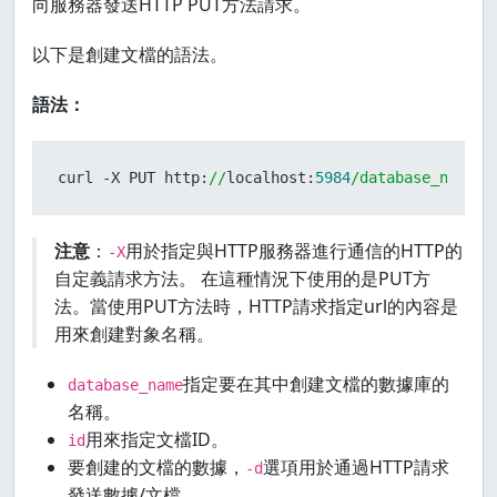
向服務器發送HTTP PUT方法請求。
以下是創建文檔的語法。
語法：
curl -X PUT http:
//
localhost:
5984
/database_name/
"
注意
：
用於指定與HTTP服務器進行通信的HTTP的
-X
自定義請求方法。 在這種情況下使用的是PUT方
法。當使用PUT方法時，HTTP請求指定url的內容是
用來創建對象名稱。
指定要在其中創建文檔的數據庫的
database_name
名稱。
用來指定文檔ID。
id
要創建的文檔的數據，
選項用於通過HTTP請求
-d
發送數據/文檔。