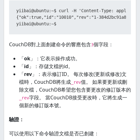
yiibai@ubuntu:~$ curl -H 'Content-Type: applicati
{"ok":true,"id":"10010","rev":"1-384d2bc91a881c6f9
yiibai@ubuntu:~$
CouchDB對上面創建命令的響應包含
個字段：
3
「
ok
」：它表示操作成功。
「
id
」：存儲文檔的id。
「
rev
」：表示修訂ID。 每次修改(更新或修改)文
檔時，CouchDB將生成
值。 如果要更新或刪
_rev
除文檔，CouchDB希望您包含要更改的修訂版本的
字段。 當CouchDB接受更改時，它將生成一
_rev
個新的修訂版本號。
驗證：
可以使用以下命令驗證文檔是否已創建：