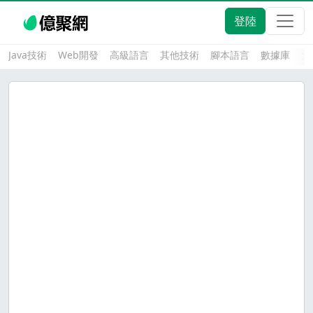
登陸
Java技術
Web開發
高級語言
其他技術
腳本語言
數據庫
大