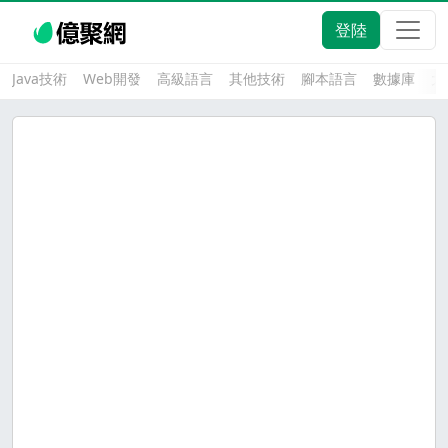
登陸
Java技術
Web開發
高級語言
其他技術
腳本語言
數據庫
大