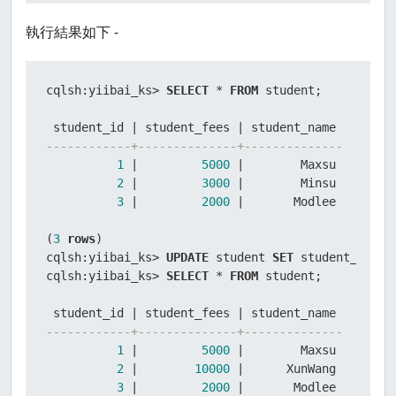
執行結果如下 -
cqlsh:yiibai_ks
>
SELECT
*
FROM
 student;

 student_id 
|
 student_fees 
|
------------+--------------+--------------
1
|
5000
|
        Maxsu

2
|
3000
|
        Minsu

3
|
2000
|
       Modlee

(
3
rows
)

cqlsh:yiibai_ks
>
UPDATE
 student 
SET
 student_fees
=
cqlsh:yiibai_ks
>
SELECT
*
FROM
 student;

 student_id 
|
 student_fees 
|
------------+--------------+--------------
1
|
5000
|
        Maxsu

2
|
10000
|
      XunWang

3
|
2000
|
       Modlee
