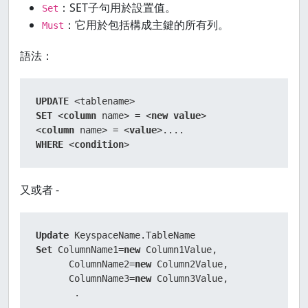
：SET子句用於設置值。
Set
：它用於包括構成主鍵的所有列。
Must
語法：
UPDATE
<
tablename
>
SET
<
column
 name
>
=
<
new
value
>
<
column
 name
>
=
<
value
>
WHERE
<
condition
>
又或者 -
Update
Set
 ColumnName1
=
new
 Column1Value,  

      ColumnName2
=
new
 Column2Value,  

      ColumnName3
=
new
 Column3Value,  

       .  

       .  
