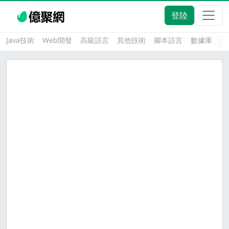
登陸
Java技術
Web開發
高級語言
其他技術
腳本語言
數據庫
大