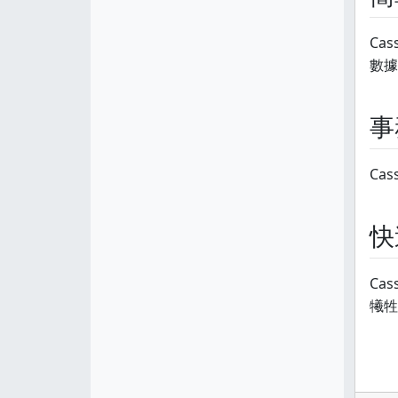
Ca
數據
事
Ca
快
Ca
犧牲