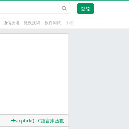
登陸
通信技術
微軟技術
軟件測試
手機開發
前端技術
人工智能
strpbrk() - C語言庫函數