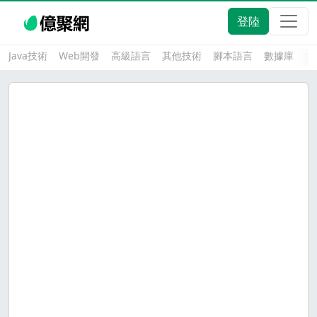
登陸
Java技術
Web開發
高級語言
其他技術
腳本語言
數據庫
大