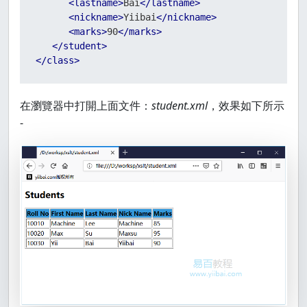
<
lastname
>
Bai
</
lastname
>
<
nickname
>
Yiibai
</
nickname
>
<
marks
>
90
</
marks
>
</
student
>
</
class
>
在瀏覽器中打開上面文件：
student.xml
，效果如下所示
-