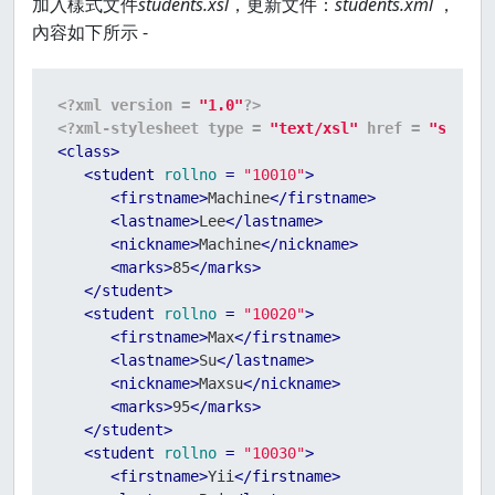
加入樣式文件
students.xsl
，更新文件：
students.xml
，
內容如下所示 -
<?xml version = 
"1.0"
?>
<?xml-stylesheet type = 
"text/xsl"
 href = 
"studen
<
class
>
<
student
rollno
 = 
"10010"
>
<
firstname
>
Machine
</
firstname
>
<
lastname
>
Lee
</
lastname
>
<
nickname
>
Machine
</
nickname
>
<
marks
>
85
</
marks
>
</
student
>
<
student
rollno
 = 
"10020"
>
<
firstname
>
Max
</
firstname
>
<
lastname
>
Su
</
lastname
>
<
nickname
>
Maxsu
</
nickname
>
<
marks
>
95
</
marks
>
</
student
>
<
student
rollno
 = 
"10030"
>
<
firstname
>
Yii
</
firstname
>