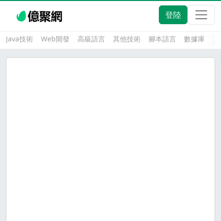
登陸
Java技術
Web開發
高級語言
其他技術
腳本語言
數據庫
大