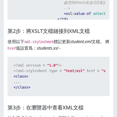
                        處理與XPath表達式匹配的元素的
                        -->
<
xsl:value-of
select
 = 
"@
</
td
>
<
td
>
<
xsl:value-of
select
 = 
"
第2步：將XSLT文檔鏈接到XML文檔
<
td
>
<
xsl:value-of
select
 = 
"
<
td
>
<
xsl:value-of
select
 = 
"
使用以下
標記更新
student.xml
文檔。 將
<
td
>
<
xsl:value-of
select
 = 
"
xml-stylesheet
</
tr
>
值設置爲：
students.xsl
-
href
</
xsl:for-each
>
</
table
>
<?xml version = 
"1.0"
?>
</
body
>
<?xml-stylesheet type = 
"text/xsl"
 href = 
"studen
</
html
>
<
class
>
</
xsl:template
>
</
xsl:stylesheet
>
</
class
>
第3步：在瀏覽器中查看XML文檔