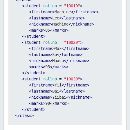
<
student
rollno
 = 
"10010"
>
<
firstname
>
Machine
</
firstname
>
<
lastname
>
Lee
</
lastname
>
<
nickname
>
Machine
</
nickname
>
<
marks
>
85
</
marks
>
</
student
>
<
student
rollno
 = 
"10020"
>
<
firstname
>
Max
</
firstname
>
<
lastname
>
Su
</
lastname
>
<
nickname
>
Maxsu
</
nickname
>
<
marks
>
95
</
marks
>
</
student
>
<
student
rollno
 = 
"10030"
>
<
firstname
>
Yii
</
firstname
>
<
lastname
>
Bai
</
lastname
>
<
nickname
>
Yiibai
</
nickname
>
<
marks
>
90
</
marks
>
</
student
>
</
class
>