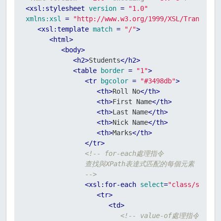
<
xsl:stylesheet
version
 = 
"1.0"
xmlns:xsl
 = 
"http://www.w3.org/1999/XSL/Transform
<
xsl:template
match
 = 
"/"
>
<
html
>
<
body
>
<
h2
>
Students
</
h2
>
<
table
border
 = 
"1"
>
<
tr
bgcolor
 = 
"#3498db"
>
<
th
>
Roll No
</
th
>
<
th
>
First Name
</
th
>
<
th
>
Last Name
</
th
>
<
th
>
Nick Name
</
th
>
<
th
>
Marks
</
th
>
</
tr
>
<!-- for-each處理指令

               查找與XPath表達式匹配的每個元素

               -->
<
xsl:for-each
select
=
"class/studen
<
tr
>
<
td
>
<!-- value-of處理指令
