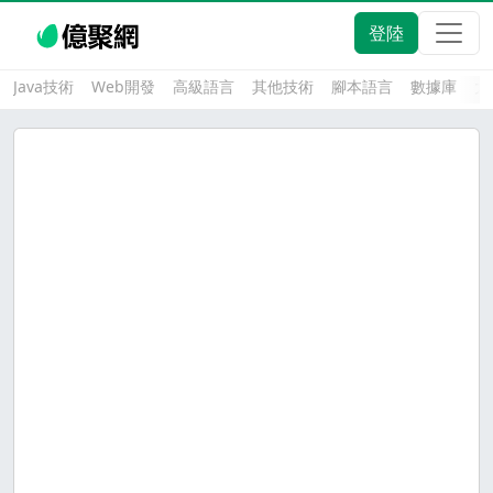
登陸
Java技術
Web開發
高級語言
其他技術
腳本語言
數據庫
大