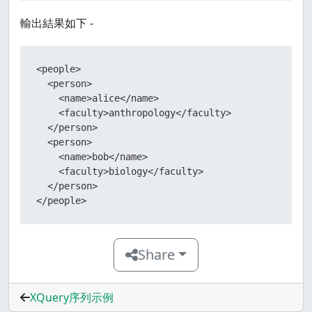
輸出結果如下 -
<people>

  <person>

    <name>alice</name>

    <faculty>anthropology</faculty>

  </person>

  <person>

    <name>bob</name>

    <faculty>biology</faculty>

  </person>

</people>
Share
XQuery序列示例