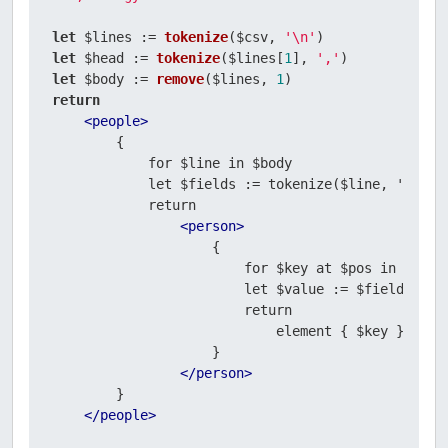
let
 $lines := 
tokenize
($csv, 
'\n'
let
 $head := 
tokenize
($lines[
1
], 
','
let
 $body := 
remove
($lines, 
1
return
<
people
>
        {

            for $line in $body

            let $fields := tokenize($line, ',')

            return

<
person
>
                    {

                        for $key at $pos in $head

                        let $value := $fields[$pos
                        return

                            element { $key } { $va
                    }

</
person
>
        }

</
people
>