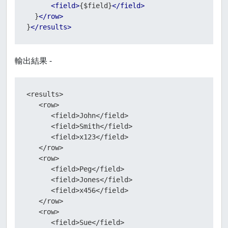
<
field
>
{$field}
</
field
>
  }
</
row
>
}
</
results
>
輸出結果 -
<results>

   <row>

      <field>John</field>

      <field>Smith</field>

      <field>x123</field>

   </row>

   <row>

      <field>Peg</field>

      <field>Jones</field>

      <field>x456</field>

   </row>

   <row>

      <field>Sue</field>
