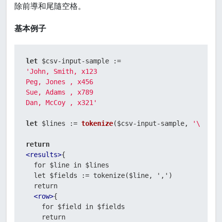
除前導和尾隨空格。
基本例子
let
'John, Smith, x123

Peg, Jones , x456

Sue, Adams , x789

Dan, McCoy , x321'
let
 $lines := 
tokenize
($csv-input-sample, 
'\n'
)

return
<
results
>
{

  for $line in $lines

  let $fields := tokenize($line, ',')

  return

<
row
>
{

    for $field in $fields

    return
