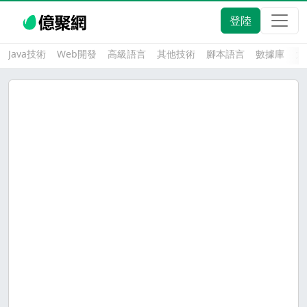
登陸
Java技術
Web開發
高級語言
其他技術
腳本語言
數據庫
大