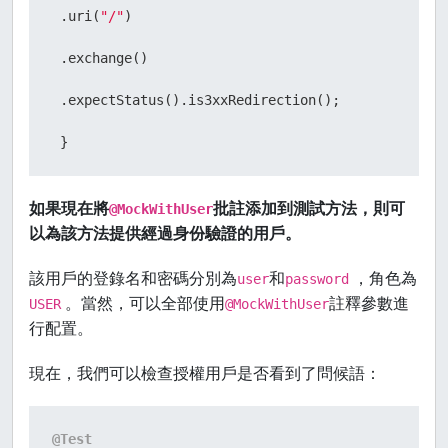
 .uri(
"/"
)

 .exchange()

 .expectStatus().is3xxRedirection();

 }
如果現在將
批註添加到測試方法，則可
@MockWithUser
以為該方法提供經過身份驗證的用戶。
該用戶的登錄名和密碼分別為
和
，角色為
user
password
。當然，可以全部使用
註釋參數進
USER
@MockWithUser
行配置。
現在，我們可以檢查授權用戶是否看到了問候語：
@Test