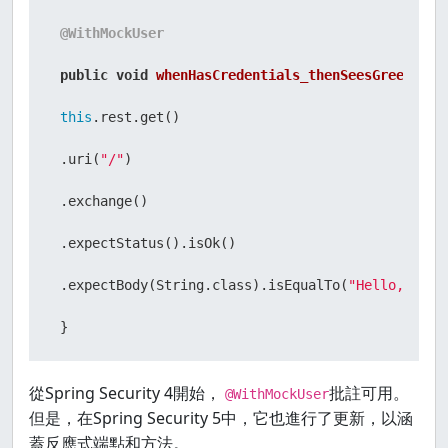
@WithMockUser
public
void
whenHasCredentials_thenSeesGreeting
(
this
.rest.get()

 .uri(
"/"
)

 .exchange()

 .expectStatus().isOk()

 .expectBody(String.class).isEqualTo(
"Hello, user
 }
從Spring Security 4開始，
批註可用。
@WithMockUser
但是，在Spring Security 5中，它也進行了更新，以涵
蓋反應式端點和方法。