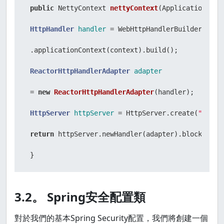
public
 NettyContext 
nettyContext
(ApplicationCont
HttpHandler
handler
=
 WebHttpHandlerBuilder

 .applicationContext(context).build();

ReactorHttpHandlerAdapter
adapter
=
new
ReactorHttpHandlerAdapter
(handler);

HttpServer
httpServer
=
 HttpServer.create(
"local
return
 httpServer.newHandler(adapter).block();

 }
3.2。 Spring安全配置類
對於我們的基本Spring Security配置，我們將創建一個