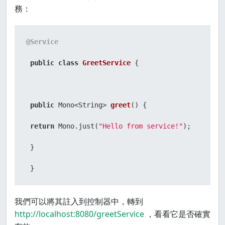
務：
@Service
public
class
GreetService
 {

public
 Mono<String> 
greet
()
 {

return
 Mono.just(
"Hello from service!"
);

 }

 }
我們可以將其註入到控制器中，轉到
http://localhost:8080/greetService
，看看它是否確實