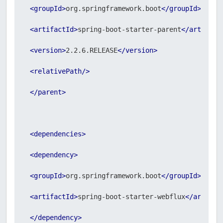
<
groupId
>
org.springframework.boot
</
groupId
>
<
artifactId
>
spring-boot-starter-parent
</
artifact
<
version
>
2.2.6.RELEASE
</
version
>
<
relativePath
/>
</
parent
>
<
dependencies
>
<
dependency
>
<
groupId
>
org.springframework.boot
</
groupId
>
<
artifactId
>
spring-boot-starter-webflux
</
artifac
</
dependency
>