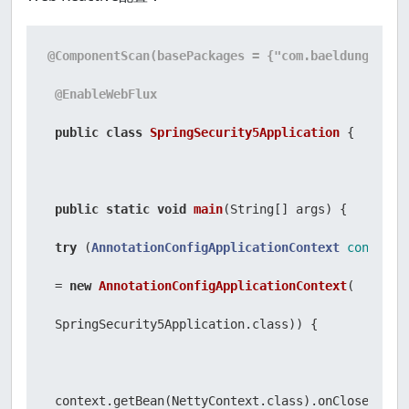
@ComponentScan(basePackages = {"com.baeldung.secu
@EnableWebFlux
public
class
SpringSecurity5Application
 {

public
static
void
main
(String[] args)
 {

try
 (
AnnotationConfigApplicationContext
context
=
new
AnnotationConfigApplicationContext
(

 SpringSecurity5Application.class)) {

 context.getBean(NettyContext.class).onClose().blo