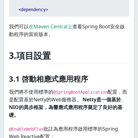
<
dependency
>
<
groupId
>
org.springframework.boot
</
groupId
>
我們可以
在Maven Central上
查看Spring Boot安全啟
動程序的當前版本。
<
artifactId
>
spring-boot-starter-security
</
artifa
</
dependency
>
3.項目設置
<
dependency
>
<
groupId
>
org.springframework.security
</
groupId
>
3.1 啓動相應式應用程序
<
artifactId
>
spring-security-test
</
artifactId
>
我們將不使用標準的
配置，而
@SpringBootApplication
是配置基於Netty的Web服務器。
Netty是一個基於
<
scope
>
test
</
scope
>
NIO的異步框架，為響應式應用程序奠定了良好的基
</
dependency
>
礎。
</
dependencies
>
批註為應用程序啟用標準的Spring
@EnableWebFlux
Web Reactive配置：