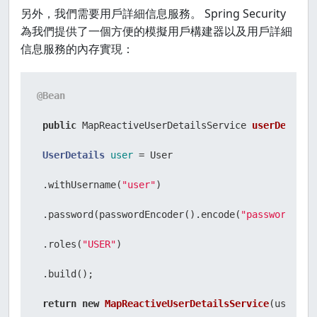
另外，我們需要用戶詳細信息服務。 Spring Security
為我們提供了一個方便的模擬用戶構建器以及用戶詳細
信息服務的內存實現：
@Bean
public
 MapReactiveUserDetailsService 
userDetails
UserDetails
user
=
 User

 .withUsername(
"user"
)

 .password(passwordEncoder().encode(
"password"
))

 .roles(
"USER"
)

 .build();

return
new
MapReactiveUserDetailsService
(user);
