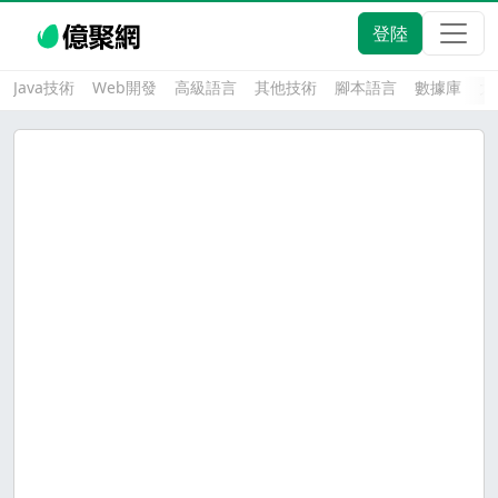
登陸
Java技術
Web開發
高級語言
其他技術
腳本語言
數據庫
大