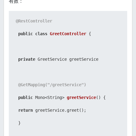
有效：
@RestController
public
class
GreetController
 {

private
 GreetService greetService

@GetMapping("/greetService")
public
 Mono<String> 
greetService
()
 {

return
 greetService.greet();

 }
