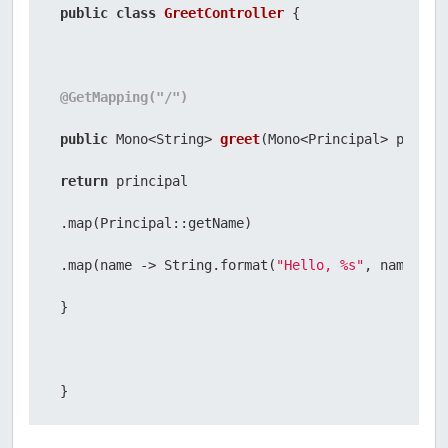
public
class
GreetController
 {

@GetMapping("/")
public
 Mono<String> 
greet
(Mono<Principal> princi
return
 principal

 .map(Principal::getName)

 .map(name -> String.format(
"Hello, %s"
, name));

 }

 }