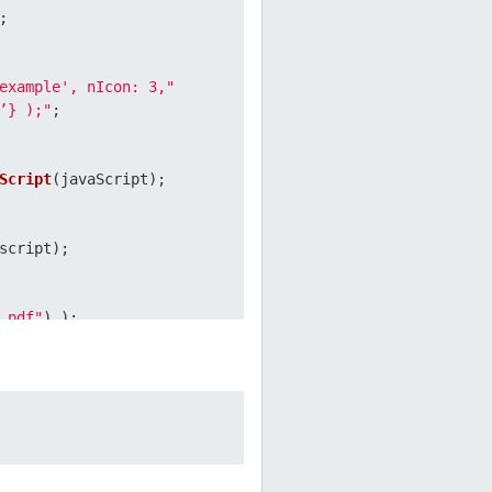
;

example', nIcon: 3,"
’} );"
;

Script
(javaScript);

cript);

.pdf"
) );
