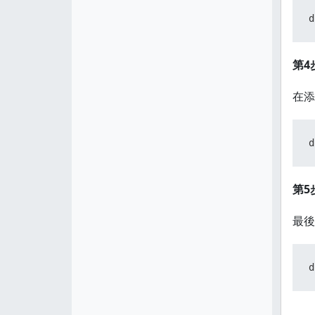
d
第4
在添
d
第5
最後
d