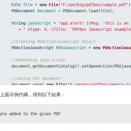
File
file
=
new
File
(
"F:/worksp/pdfbox/sample.pdf"
)
PDDocument
document
=
 PDDocument.load(file);

String
javaScript
=
"app.alert( {cMsg: 'this is an 
        + 
" nType: 0, cTitle: 'PDFBox Javascript example
//Creating PDActionJavaScript object 
PDActionJavaScript
PDAjavascript
=
new
PDActionJava
//Embedding java script
     document.getDocumentCatalog().setOpenAction(PDAjavas
//Saving the document
     document.save( 
new
File
(
"F:/worksp/pdfbox/smaple-js
     System.out.println(
"Data added to the given PDF"
); 

上面示例代碼，得到以下結果 -
//Closing the document
     document.close();

ata added to the given PDF
  }
