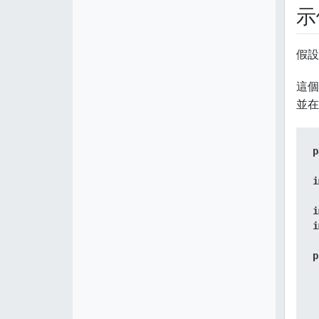
示
假設
這個
並在
p
i
i
i
p