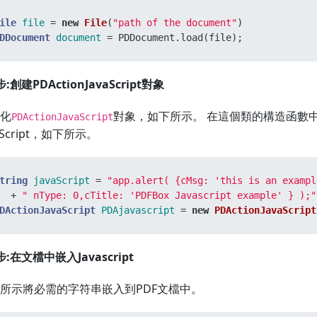
ile
file
=
new
File
(
"path of the document"
DDocument
document
=
 PDDocument.load(file);
:創建PDActionJavaScript對象
化
對象，如下所示。 在這個類的構造函數中，
PDActionJavaScript
aScript，如下所示。
tring
javaScript
=
"app.alert( {cMsg: 'this is an exampl
  + 
" nType: 0,cTitle: 'PDFBox Javascript example' } );"
DActionJavaScript
PDAjavascript
=
new
PDActionJavaScript
步:在文檔中嵌入Javascript
所示將必需的字符串嵌入到PDF文檔中。