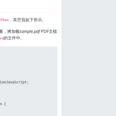
，其空頁如下所示。
dfbox
這裏，將加載
sample.pdf
PDF文檔
的文件中。
va
ionJavaScript;

n {
