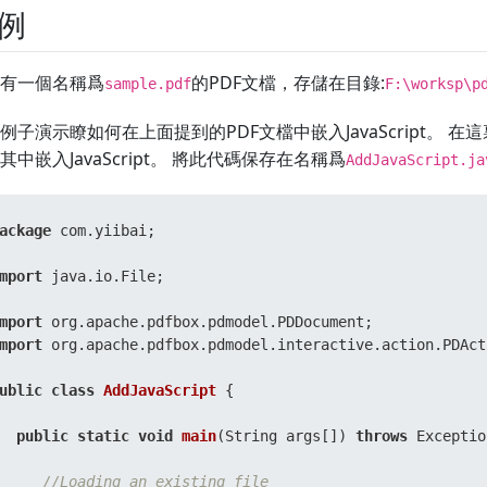
例
有一個名稱爲
的PDF文檔，存儲在目錄:
sample.pdf
F:\worksp\p
例子演示瞭如何在上面提到的PDF文檔中嵌入JavaScript。 在
其中嵌入JavaScript。 將此代碼保存在名稱爲
AddJavaScript.ja
ackage
 com.yiibai;

mport
 java.io.File;

mport
mport
 org.apache.pdfbox.pdmodel.interactive.action.PDAct
ublic
class
AddJavaScript
 {

public
static
void
main
(String args[])
throws
 Exceptio
//Loading an existing file