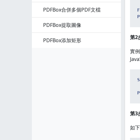
PDFBox合併多個PDF文檔
F
P
PDFBox提取圖像
第2步
PDFBox添加矩形
實例
Jav
S
 
P
第3
如下