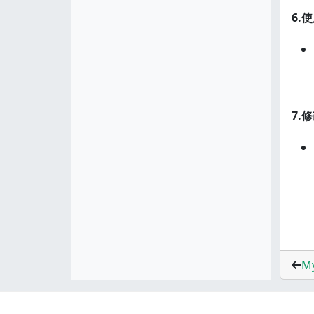
6.
7.
M