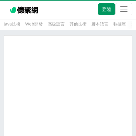
登陸
Java技術
Web開發
高級語言
其他技術
腳本語言
數據庫
大