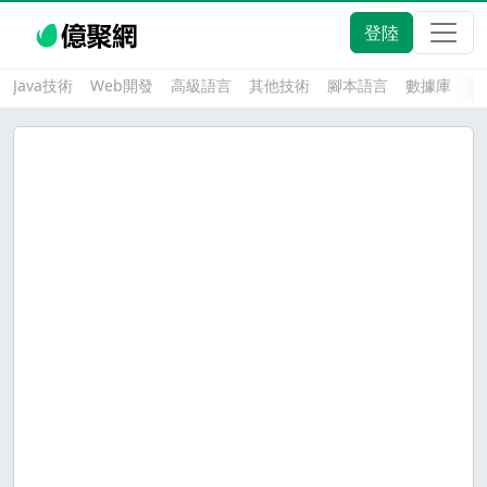
登陸
Java技術
Web開發
高級語言
其他技術
腳本語言
數據庫
大