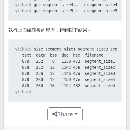
yiibai$ 
gcc segment_size4.c -o segment_size4
yiibai$ 
gcc segment_size5.c -o segment_size5
執行上面編譯後的程序，得到以下結果 -
yiibai$ 
size segment_size1 segment_size2 segment_
   text  data  bss  dec  hex  filename

   878   252    8   1138 472  segment_size1 

   878   252   12   1142 476  segment_size2 

   878   256   12   1146 47a  segment_size3 

   878   260   12   1150 47e  segment_size4 

yiibai$
Share