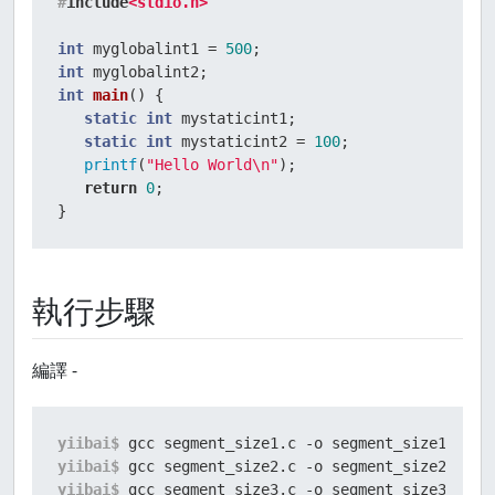
#
include
<stdio.h>
int
 myglobalint1 = 
500
int
int
main
()
{

static
int
 mystaticint1;

static
int
 mystaticint2 = 
100
;

printf
(
"Hello World\n"
);

return
0
;

}
執行步驟
編譯 -
yiibai$ 
gcc segment_size1.c -o segment_size1
yiibai$ 
gcc segment_size2.c -o segment_size2
yiibai$ 
gcc segment_size3.c -o segment_size3