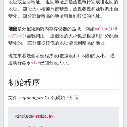
地址或返回地址。 返回地址是指函數執行完成後返回的
地址。 該段大小根據局部變量，函數參數和函數調用而
變化。 該分部從較高的地址增長到較低的地址。
堆段
是分配給動態內存存儲器的區域，例如
和
malloc()
函數調用。 這個段的大小也是根據用戶分配而
calloc()
變化的。 該分部從較低的地址增長到較高的地址。
現在來看幾個示例程序段(數據段和bss段)的大小。 通
過執行命令
已知分段大小。
size
初始程序
文件:
segment_size1.c
代碼如下所示 -
#
include
<stdio.h>