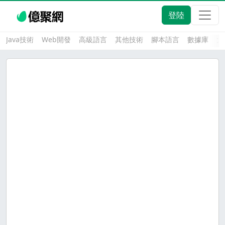
登陸
Java技術
Web開發
高級語言
其他技術
腳本語言
數據庫
大