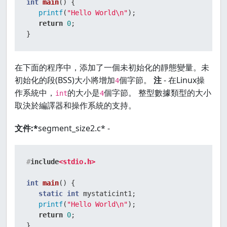
int
main
()
{

printf
(
"Hello World\n"
);

return
0
;

}
在下面的程序中，添加了一個未初始化的靜態變量。未
初始化的段(BSS)大小將增加
個字節。
注
- 在Linux操
4
作系統中，
的大小是
個字節。 整型數據類型的大小
int
4
取決於編譯器和操作系統的支持。
文件:*
segment_size2.c* -
#
include
<stdio.h>
int
main
()
{

static
int
 mystaticint1;

printf
(
"Hello World\n"
);

return
0
;

}