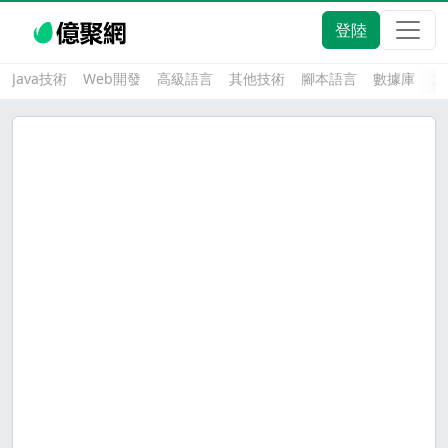
登陸
Java技術
Web開發
高級語言
其他技術
腳本語言
數據庫
大