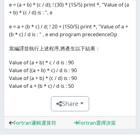
e = (a + b) * (c / d); ! (30) * (15/5) print *, "Value of (a
+ b) * (c / d) is : ", e
e = a + (b * c) / d; ! 20 + (150/5) print *, "Value of a +
(b * c) / d is : " , e end program precedenceOp
當編譯並執行上述程序,將產生以下結果：
Value of (a + b) * c / d is : 90
Value of ((a + b) * c) / d is : 90
Value of (a + b) * (c / d) is : 90
Value of a + (b * c) / d is : 50
Share
Fortran邏輯運算符
Fortran選擇決策