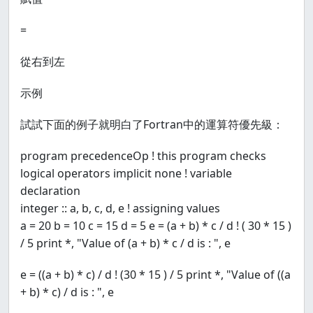
=
從右到左
示例
試試下面的例子就明白了Fortran中的運算符優先級：
program precedenceOp ! this program checks
logical operators implicit none ! variable
declaration
integer :: a, b, c, d, e ! assigning values
a = 20 b = 10 c = 15 d = 5 e = (a + b) * c / d ! ( 30 * 15 )
/ 5 print *, "Value of (a + b) * c / d is : ", e
e = ((a + b) * c) / d ! (30 * 15 ) / 5 print *, "Value of ((a
+ b) * c) / d is : ", e