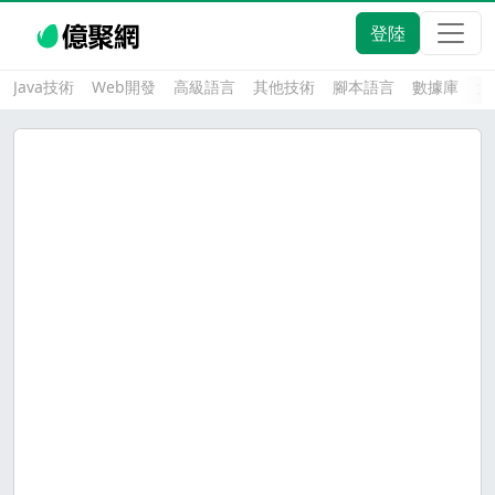
登陸
Java技術
Web開發
高級語言
其他技術
腳本語言
數據庫
大