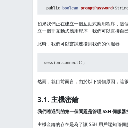
public
boolean
promptPassword
(Strin
return
false
;

如果我們正在建立一個互動式應用程序，這
立一個非互動式應用程序，我們可以直接自
 }

此時，我們可以嘗試連接到我們的伺服器：
@Override
session.connect();
public
boolean
promptPassphrase
(Str
return
false
;

然而，就目前而言，由於以下幾個原因，這
 }

3.1. 主機密鑰
我們將遇到的第一個問題是管理 SSH 伺服
@Override
主機金鑰的存在是為了讓 SSH 用戶端知道