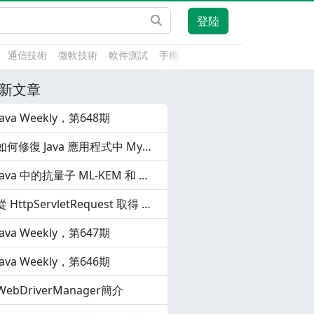
登陸
通信技術
微軟技術
軟件測試
手機開發
前端技術
人工智能
新文章
Java Weekly，第648期
如何修復 Java 應用程式中 MySQL 的通訊鏈路故障錯誤
Java 中的抗量子 ML-KEM 和 ML-DSA
從 HttpServletRequest 取得 HTTP 基本驗證
Java Weekly，第647期
Java Weekly，第646期
WebDriverManager簡介