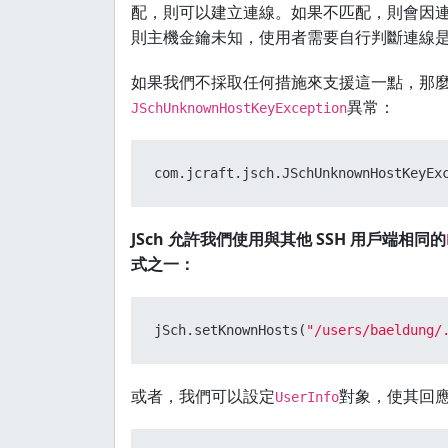
public
boolean
promptYesNo
(String m
配，則可以建立連線。如果不匹配，則會因
則主機金鑰未知，使用者需要自行判斷連線
return
false
;

如果我們不採取任何措施來支援這一點，那
 }

異常：
JSchUnknownHostKeyException
@Override
public
void
showMessage
(String mess
JSch 允許我們使用與其他 SSH 用戶端相同的
式之一：
 }

jSch.setKnownHosts(
"/users/baeldung/
 });
或者，我們可以設定
對象，使其回
UserInfo