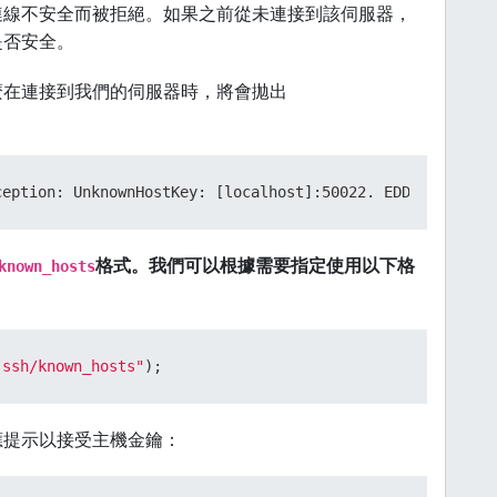
essage)
 {

連線不安全而被拒絕。如果之前從未連接到該伺服器，
是否安全。
麼在連接到我們的伺服器時，將會拋出
age)
 {

格式。我們可以根據需要指定使用以下格
known_hosts
.ssh/known_hosts"
);
應提示以接受主機金鑰：