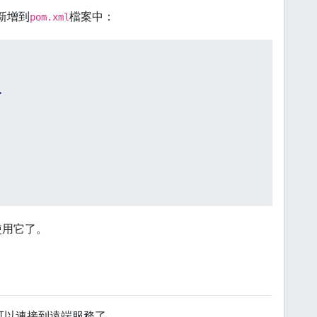
新增到
檔案中：
pom.xml
>
使用它了。
，可以連接到遠端服務了。