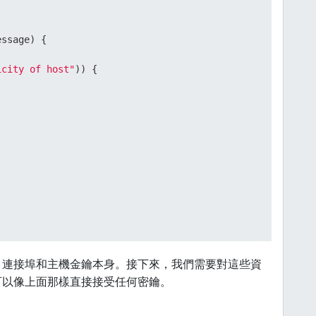
essage)
 {

icity of host"
)) {

、連接埠和主機金鑰本身。接下來，我們需要對這些資
可以像上面那樣直接接受任何密鑰。