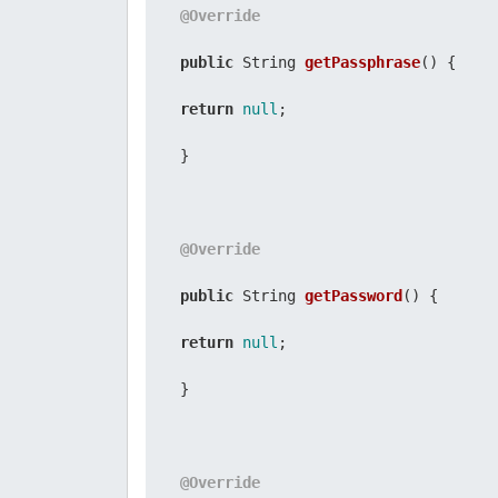
@Override
public
 String 
getPassphrase
()
 {

return
null
;

 }

@Override
public
 String 
getPassword
()
 {

return
null
;

 }

@Override