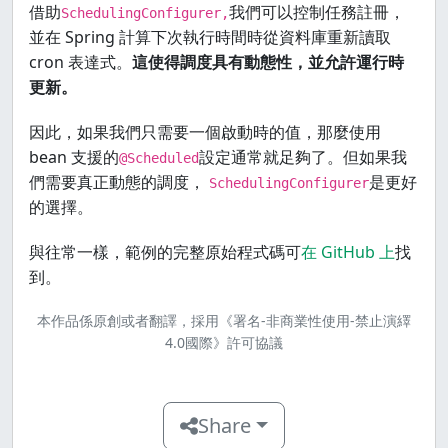
借助
我們可以控制任務註冊，
SchedulingConfigurer,
並在 Spring 計算下次執行時間時從資料庫重新讀取
cron 表達式。
這使得調度具有動態性，並允許運行時
更新。
因此，如果我們只需要一個啟動時的值，那麼使用
bean 支援的
設定通常就足夠了。但如果我
@Scheduled
們需要真正動態的調度，
是更好
SchedulingConfigurer
的選擇。
與往常一樣，範例的完整原始程式碼可
在 GitHub 上
找
到。
本作品係原創或者翻譯，
採用《署名-非商業性使用-禁止演繹
4.0國際》許可協議
Share