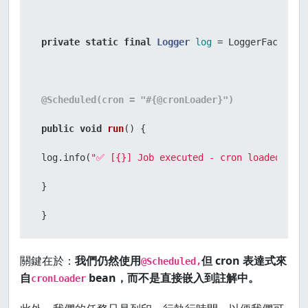
private
static
final
Logger
log
=
 LoggerFactory.
@Scheduled(cron = "#{@cronLoader}")
public
void
run
()
 {

 log.info(
"✅ [{}] Job executed - cron loaded from
 }

 }
關鍵在於：
我們仍然使用
但 cron 表達式來
@Scheduled,
自
bean，而不是直接嵌入到註解中。
cronLoader