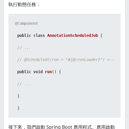
 }

執行動態任務：
 }
@Component
public
class
AnnotationScheduledJob
 {

// ...
// @Scheduled(cron = "#{@cronLoader}") <-- comme
public
void
run
()
 {

// ...
 }

 }
接下來，我們啟動 Spring Boot 應用程式。應用啟動