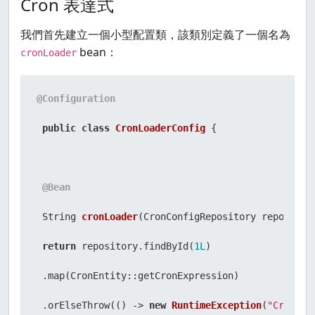
Cron 表達式
我們首先建立一個小型配置類，該類別定義了一個名為
bean：
cronLoader
@Configuration
public
class
CronLoaderConfig
 {

@Bean
 String 
cronLoader
(CronConfigRepository repositor
return
 repository.findById(
1L
)

 .map(CronEntity::getCronExpression)

 .orElseThrow(() -> 
new
RuntimeException
(
"Cron ex