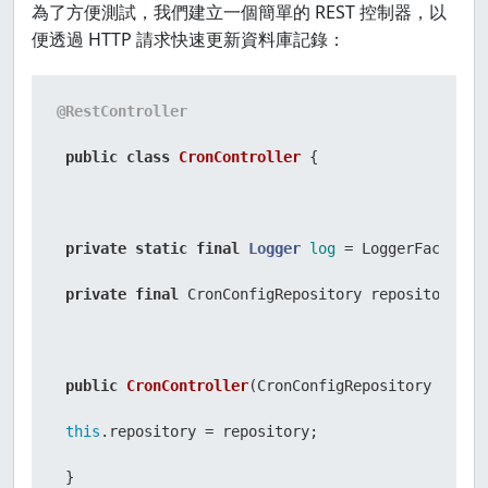
為了方便測試，我們建立一個簡單的 REST 控制器，以
便透過 HTTP 請求快速更新資料庫記錄：
@RestController
public
class
CronController
 {

private
static
final
Logger
log
=
 LoggerFactory.
private
final
 CronConfigRepository repository;

public
CronController
(CronConfigRepository repos
this
.repository = repository;

 }
