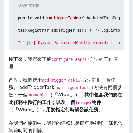
@Override
public
void
configureTasks
(ScheduledTaskRegistra
 taskRegistrar.addTriggerTask(() -> log.info(

"✅ [{}] DynamicScheduledConfig executed - cron r
 now()), triggerContext -> {

接下來，我們來了解
方法的工作原
configureTasks()
理：
String
cronExpression
=
 repository.findById(
1L
)

首先，我們使用
方法註冊一個任
 .map(CronEntity::getCronExpression)

addTriggerTask(…)
務。 addTriggerTask
方法有兩個參
addTriggerTask()
 .orElseThrow(() -> 
new
RuntimeException
(
"Cron ex
數：
一個
（「What」），其中包含我們要在
Runnable
此任務中執行的工作；以及一個
物件
Trigger
return
new
CronTrigger
(cronExpression).nextExecut
（「When」），用於指定何時觸發該任務
。
 });

在我們的範例中，我們的任務只是簡單地列印一條包含
當前時間的日誌。
 }
