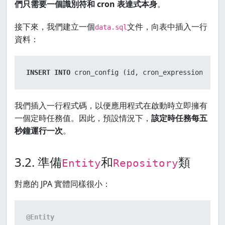
們只需要一個識別符和 cron 表達式本身
。
接下來，我們建立一個
文件，向表中插入一行
data.sql
資料：
INSERT
INTO
 cron_config (id, cron_expression) 
VAL
我們插入一行程式碼，以便應用程式在啟動時立即擁有
一個定時任務值。因此，預設情況下，
該定時任務每五
秒鐘運行一次
。
3.2. 準備
和
類
Entity
Repository
對應的 JPA 實體同樣很小：
@Entity