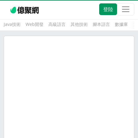
登陸
Java技術
Web開發
高級語言
其他技術
腳本語言
數據庫
大