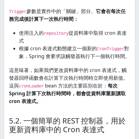
 }
參數是實作中的「關鍵」部分。
它會在每次任
Trigger
務完成後計算下一次執行時間：
使用注入的
從資料庫中取得 cron 表達
repository
式
根據 cron 表達式動態建立一個新的
對
CronTrigger
象，Spring 會要求該觸發器執行下一個執行時間。
這意味著，如果我們更改資料庫中的 cron 表達式，觸
發器回呼函數會在計算下次執行時間時立即使用新值。
這與
bean 方法的主要區別在於：
每次
cronLoader
Spring 計算下次執行時間時，都會從資料庫重新讀取
cron 表達式。
5.2. 一個簡單的 REST 控制器，用於
更新資料庫中的 Cron 表達式