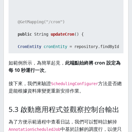
@GetMapping("/cron")
public
 String 
updateCron
()
 {

CronEntity
cronEntity
=
 repository.findById(
1L
)

 .orElseThrow(() -> 
new
RuntimeException
(
"Cron ex
如範例所示，為簡單起見，
此端點始終將 cron 設定為
每 10 秒運行一次
。
 cronEntity.setCronExpression(
"*/10 * * * * ?"
);

接下來，我們來驗證
方法是否總
 repository.save(cronEntity);

SchedulingConfigurer
是能根據資料庫變更重新安排作業。
String
msg
=
"[DB] ⏰ Updated cron expression in 
5.3 啟動應用程式並觀察控制台輸出
 log.info(msg);

為了方便示範過程中查看日誌，我們可以暫時註解掉
return
 msg;

中基於註解的調度行，以便只
AnnotationScheduledJob