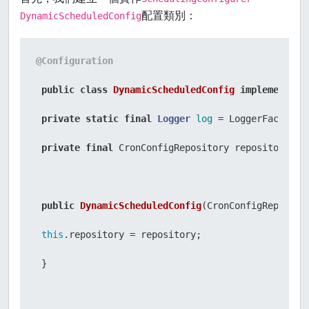
配置類別：
DynamicScheduledConfig
@Configuration
public
class
DynamicScheduledConfig
implements
S
private
static
final
Logger
log
=
 LoggerFactory.
private
final
 CronConfigRepository repository;

public
DynamicScheduledConfig
(CronConfigReposito
this
.repository = repository;

 }
