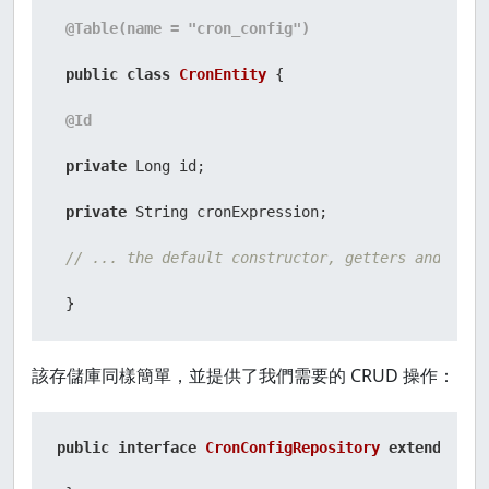
@Table(name = "cron_config")
public
class
CronEntity
 {

@Id
private
 Long id;

private
 String cronExpression;

// ... the default constructor, getters and sett
 }
該存儲庫同樣簡單，並提供了我們需要的 CRUD 操作：
public
interface
CronConfigRepository
extends
Jpa